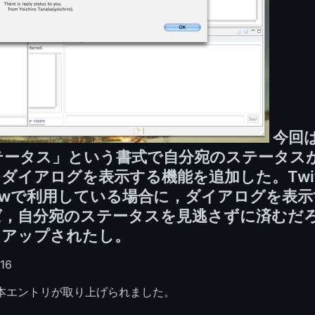
今回
テータス」という書式で自分宛のステータス
イアログを表示する機能を追加した。Twitter
 Viewで利用している場合に，ダイアログを表
，自分宛のステータスを見逃さずに済むだろ
ンアップされたし。
16
本エントリが取り上げられました。