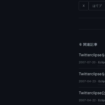
X
はてブ
📎 関連記事
Twittercl
2007-07-20
·
Eclip
Twittercl
2007-04-23
·
Ecli
Twitterclip
2007-04-22
·
Eclip