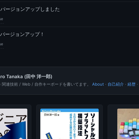
ipseをバージョンアップしました
se
pseをバージョンアップ！
se
hiro Tanaka (田中 洋一郎)
le 関連技術 / Web / 自作キーボードを書いてます。
About
·
自己紹介
·
経歴