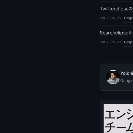
Twittercl
2007-06-25
·
Eclip
Searchcli
2007-05-22
·
Eclip
Yoic
Goog