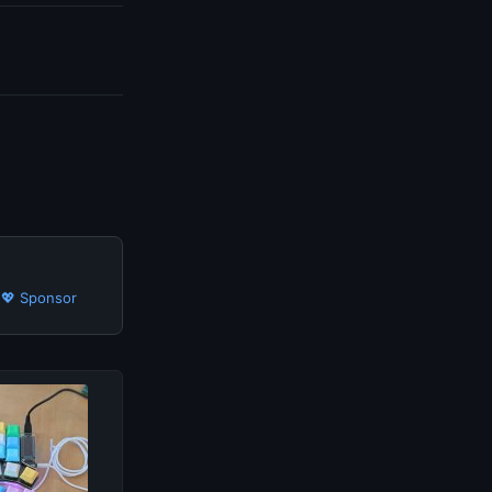
·
💖 Sponsor