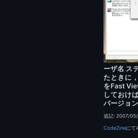
ーザ名 ス
たときに，ダ
をFast
しておけば
バージョ
追記: 2007/05/
CodeZine
にて