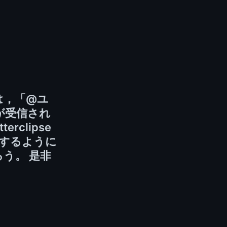
は，「@ユ
が受信され
clipse
示するように
う。 是非