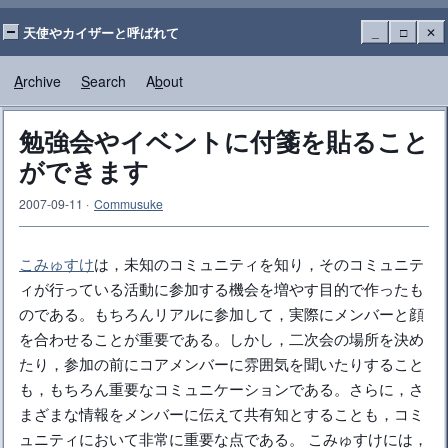
天使やカイザーと呼ばれて
_
□
✕
A
rchive
S
earch
A
b
out
勉強会やイベントに付箋を貼ること
ができます
2007-09-11
·
Commusuke
こみゅすけ
は，未知のコミュニティを知り，そのコミュニテ
ィが行っている活動に参加する機会を増やす目的で作ったも
のである。もちろんリアルに参加して，実際にメンバーと顔
を合わせることが重要である。しかし，二次会の場所を決め
たり，参加の前にコアメンバーに雰囲気を聞いたりすること
も，もちろん重要なコミュニケーションである。さらに，さ
まざまな情報をメンバーに伝えて共有知とすることも，コミ
ュニティにおいて非常に重要な点である。 こみゅすけには，