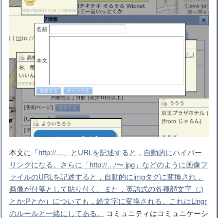
本文に「
http://…」とURLを記述すると，自動的にハイパー
リンクになる。さらに「http://…/〜.jpg」などのように画像フ
ァイルのURLを記述すると，自動的にimgタグに変換され，
画像が付箋として貼り付く。また，英語式の各種顔文字（:)
とか:Pとか）についても，絵文字に変換される。これはLingr
のルールと一緒にしてある。
コミュニティはコミュニケーシ