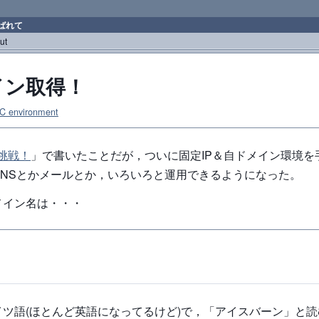
ばれて
ut
イン取得！
C environment
に挑戦！
」で書いたことだが，ついに固定IP＆自ドメイン環境を
DNSとかメールとか，いろいろと運用できるようになった。
メイン名は・・・
イツ語(ほとんど英語になってるけど)で，「アイスバーン」と