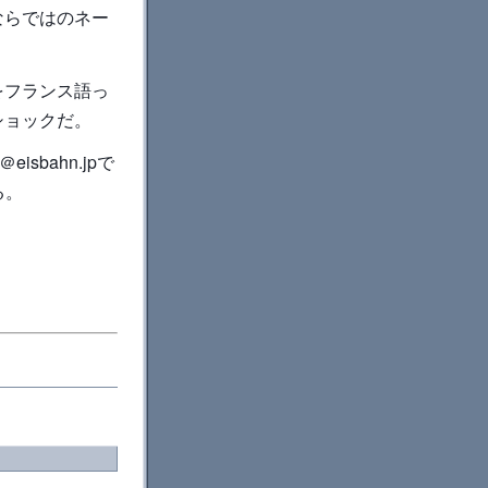
ならではのネー
をフランス語っ
ショックだ。
sbahn.jpで
る。