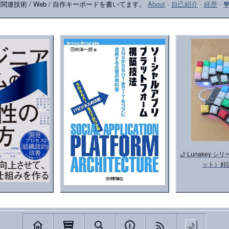
le 関連技術 / Web / 自作キーボードを書いてます。
About
·
自己紹介
·
経歴
·

🌙 Lunakey
ット）好
🌙