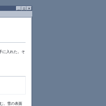
_
□
✕
手に入れた。そ
読む。雪の表面