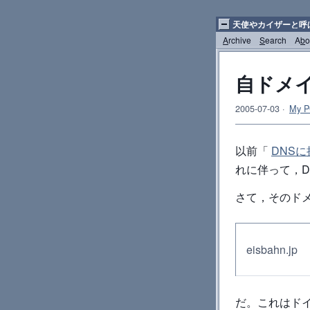
天使やカイザーと呼
A
rchive
S
earch
A
b
o
自ドメ
2005-07-03
·
My P
以前「
DNS
れに伴って，
さて，そのド
eisbahn.jp
だ。これはド