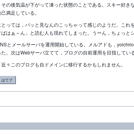
，その後気温が下がって凍った状態のことである。スキー好き
自己満足している。
にとっては，パッと見なんのこっちゃって感じのようだ。これ
すばはぁ～ん」と読む人も現れてしまった。うーん，ちょっと
Sとメールサーバを運用開始している。メルアドも，yoichiro＠ei
った。次はWebサーバ立てて，ブログの自前運用を目指してい
，近々このブログも自ドメインに移行するかもしれません。
はてブ