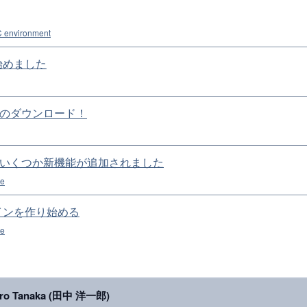
 environment
グ始めました
上のダウンロード！
APIにいくつか新機能が追加されました
le
インを作り始める
se
iro Tanaka (田中 洋一郎)