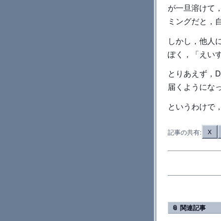
が一旦溶けて
ミングだと，
しかし，他人
ぽく，「えい
とりあえず，DN
届くようにな
というわけで
記事の共有:
X
📎 関連記事