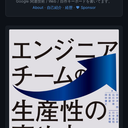
Google 関連技術 / Web / 自作キーボードを書いてます。
About
·
自己紹介
·
経歴
·
💖 Sponsor