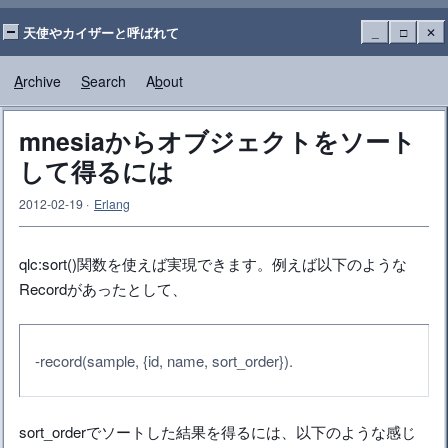
天使やカイザーと呼ばれて
_
□
✕
A
rchive
S
earch
A
b
out
mnesiaからオブジェクトをソート
して得るには
2012-02-19
·
Erlang
qlc:sort()関数を使えば実現できます。例えば以下のような
Recordがあったとして、
-record(sample, {id, name, sort_order}).
sort_orderでソートした結果を得るには、以下のような感じ