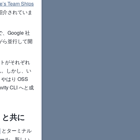
e’s Team Ships
紹介されていま
Google 社
れながら並行して開
クトがそれぞれ
ん。しかし、い
はり OSS
ty CLI へと成
」と共に
とターミナル
ツール、新しい