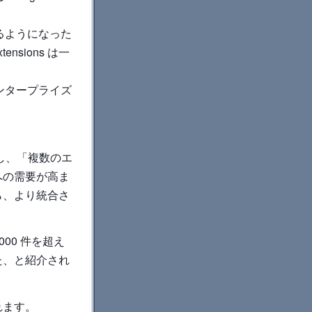
できるようになった
tensions は一
を持つエンタープライズ
し、「複数のエ
への需要が高ま
ら、より統合さ
,000 件を超え
った、と紹介され
されます。