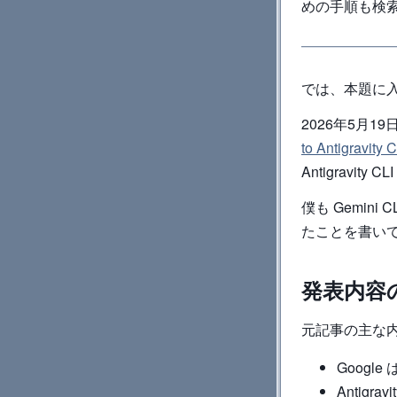
めの手順も検
では、本題に
2026年5月19日、
to Antigravity C
Antigravi
僕も Gemi
たことを書い
発表内容
元記事の主な
Google
Antig