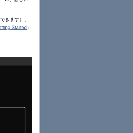
と共存できます）、
tting Started
）
。