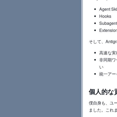
Agent Ski
Hooks
Subagen
Extens
そして、Anti
高速な実
非同期ワ
い
統一アーキ
個人的な
僕自身も、ユー
ました。これまで