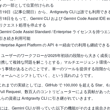
ravity の一部として位置付けられる
5月19日（記事公開日）から、Antigravity CLI は誰でも利用
18日をもって、Gemini CLI および Gemini Code Assist IDE ex
リクエスト処理を停止する
mini Code Assist Standard / Enterprise ライセンス
引き続き利用可能
 Enterprise Agent Platform の API キー経由での利用も継続できる
ユーザーのワークフローが2025年初頭の段階から大きく成長
連携して複雑な問題を解こうとする」マルチエージェント環境
いう事情があるとのことです。単一のツールを提供する段階か
フォームへとシフトしていく、という流れのようです。
 のこれまでの実績としては、GitHub で 100,000 を超える Star、6
Pull Request、数百人のコントリビューターによる貢献があ
の資産は Antigravity CLI に引き継がれていきます。
ty CLI には、Gemini CLI が持っていた以下の機能がそのまま統合