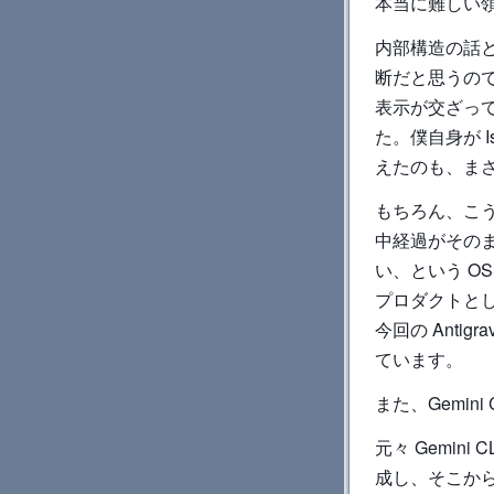
本当に難しい
内部構造の話と
断だと思うので
表示が交ざっ
た。僕自身が Is
えたのも、ま
もちろん、こう
中経過がそのま
い、という O
プロダクトと
今回の Anti
ています。
また、Gemi
元々 Gemini
成し、そこから