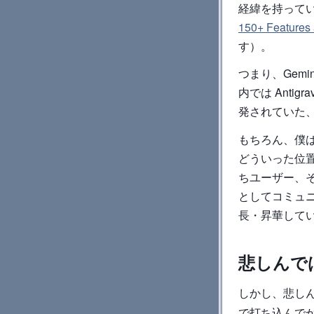
経緯を持って
150+ Features 
す）。
つまり、Gemi
内では Anti
発されていた
もちろん、僕は
どういった位
ちユーザー、そ
としてコミュニティ
長・昇華して
悲しんで
しかし、悲し
で打ち込んでか