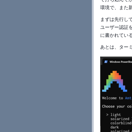
環境で、また
まずは先行して A
ユーザー認証を終
に書かれていると
あとは、ター