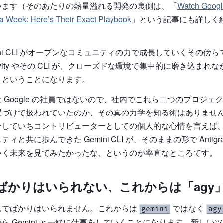
います（そのあたりの熱量溢れる開発の裏側は、「
Watch Googl
a Week: Here’s Their Exact Playbook
」という記事にも詳しく
ni CLI がオープンなコミュニティの力で成長していくその傍らで、
gravity やその CLI が、クローズドな環境で集中的に磨き込ま
、ということになります。
 Google の社員ではないので、社内でこれら二つのプロジェ
置づけで扱われていたのか、その真の力学を知る術はありませ
していちコントリビューターとしての個人的な心情を言えば、や
と共に歩んできた Gemini CLI が、そのままの形で Antigravi
いく未来を見てみたかったな、というのが率直なところです。
ばかりはいられない、これからは「agy
んでばかりはいられません。これからは
ではなく
gemini
agy
ら Gemini と一緒に仕事をしていくことになります。新しい