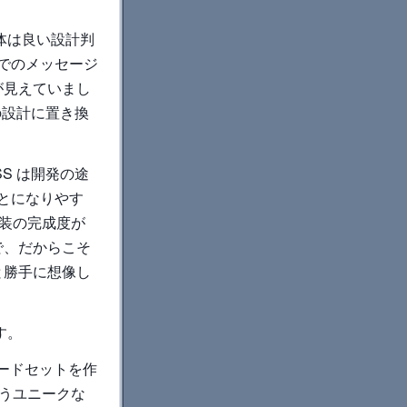
体は良い設計判
側でのメッセージ
が見えていまし
ースの設計に置き換
S は開発の途
ことになりやす
実装の完成度が
で、だからこそ
、と勝手に想像し
す。
初のコードセットを作
いうユニークな