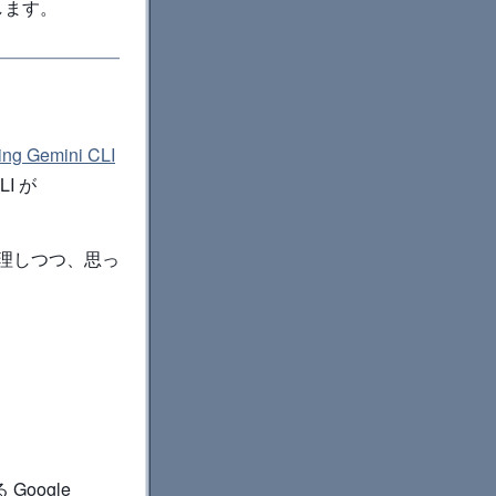
します。
ning Gemini CLI
I が
整理しつつ、思っ
Google