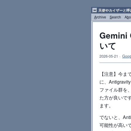
天使やカイザーと呼
A
rchive
S
earch
A
b
o
Gemini
いて
2026-05-21
·
Goog
【注意】今まで A
に、Antigr
ファイル群を
た方が良いで
ます。
でないと、Ant
可能性が高い