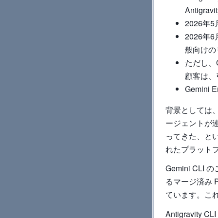
Antig
2026年
2026年6月
般向けの
ただし、Ge
顧客は、
Gemini
背景としては、
ージェントが
ってきた、と
れたプラット
Gemini CLI
るマージ済み 
ています。これら
Antigravi