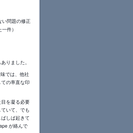
見えない問題の修正
た一件）
もありました。
う意味では、他社
しての率直な印
た目を凝る必要
していて、でも
しばしば起きて
cape が絡んで