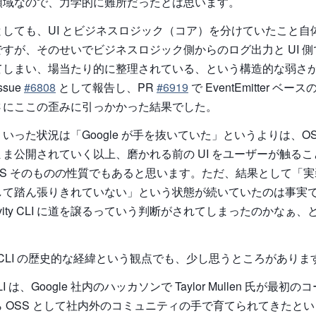
領域なので、力学的に難所だったとは思います。
しても、UI とビジネスロジック（コア）を分けていたこと自
すが、そのせいでビジネスロジック側からのログ出力と UI 
てしまい、場当たり的に整理されている、という構造的な弱さ
sue
#6808
として報告し、PR
#6919
で EventEmitter ベ
さにここの歪みに引っかかった結果でした。
いった状況は「Google が手を抜いていた」というよりは、OS
ま公開されていく以上、磨かれる前の UI をユーザーが触る
SS そのものの性質でもあると思います。ただ、結果として「
して踏ん張りきれていない」という状態が続いていたのは事実
gravity CLI に道を譲るっていう判断がされてしまったのかなぁ
ni CLI の歴史的な経緯という観点でも、少し思うところがありま
 CLI は、Google 社内のハッカソンで Taylor Mullen 氏が最
 OSS として社内外のコミュニティの手で育てられてきたと