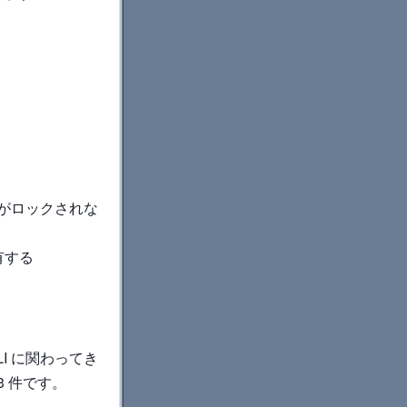
がロックされな
有する
I に関わってき
3 件です。