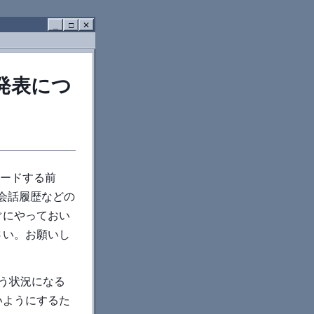
_
□
✕
移行発表につ
プグレードする前
した会話履歴などの
ぐにやっておい
さい。お願いし
という状況になる
いようにするた