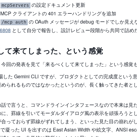
—
の設定ドキュメント更新
mcpServers
 MCP クライアントの 401 エラーハンドリングを追加
—
の OAuth メッセージが debug モードでしか
/mcp auth
6808
として自分で報告し、設計レビュー段階から共同で詰め
して来てしまった、という感覚
、今回の発表を見て「来るべくして来てしまった」という感覚
場した Gemini CLI ですが、プロダクトとしての完成度とい
褒められるものではなかったというのが、長く触ってきた者と
の話で言うと、コマンドラインインタフェースなので本来は見
のに、罫線を引いてモーダルダイアログ風の表示を頑張ろうと
が合っておらず罫線がずれてしまう、といった見た目の崩れが
凝った UI を出すのは East Asian Width や絵文字、ANSI es