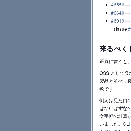
#6556
#6640
—
#6919
（Issue
#
来るべく
正直に書くと
OSS として登
製品と並べて
象です。
例えば見た目
はないはずな
文字幅の計算
いました。CLI で