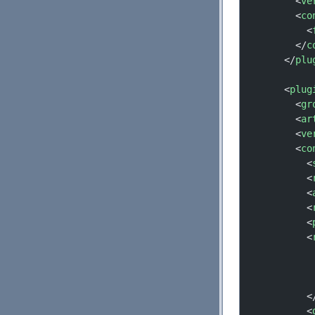
        <
ve
        <
co
          <
        </
c
      </
plu
      <
plug
        <
gr
        <
ar
        <
ve
        <
co
          <
          <
          <
          <
          <
          <
           
           
           
          <
          <