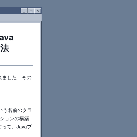
_
□
✕
ava
方法
されました、その
s” という名前のクラ
クションの構築
を使って、Javaプ