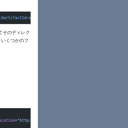
-DartifactId=simple-action
 -DarchetypeArtifactId=maven-a
てそのディレク
、いくつかのフ
。
ocation
=
"http://maven.apache.org/POM/4.0.0 http://maven.