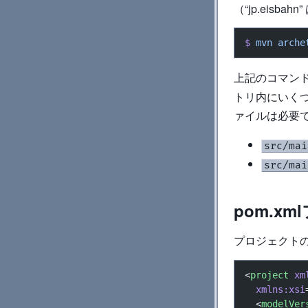
（“jp.eisb
$
 mvn
 arche
上記のコマン
トリ内にいく
ァイルは必要
src/mai
src/mai
pom.x
プロジェクト
<
project
 xm
  xmlns:xsi
  <
modelVer