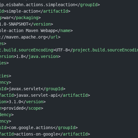
jp.eisbahn.actions.simpleaction</
groupId
>
Id
>simple-action</
artifactId
>
g
>war</
packaging
>
1.0-SNAPSHOT</
version
>
ple-action Maven Webapp</
name
>
://maven.apache.org</
url
>
es
>
t.build.sourceEncoding
>UTF-8</
project.build.sourceEncodi
ersion
>1.8</
java.version
>
ies
>
cies
>
ency
>
pId
>javax.servlet</
groupId
>
factId
>javax.servlet-api</
artifactId
>
ion
>3.1.0</
version
>
e
>provided</
scope
>
dency
>
ency
>
pId
>com.google.actions</
groupId
>
factId
>actions-on-google</
artifactId
>