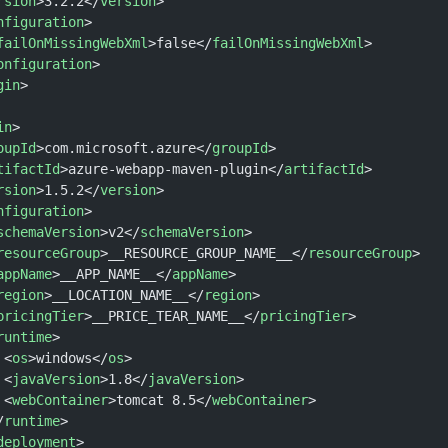
rsion
>3.2.2</
version
>
nfiguration
>
failOnMissingWebXml
>false</
failOnMissingWebXml
>
onfiguration
>
gin
>
in
>
oupId
>com.microsoft.azure</
groupId
>
tifactId
>azure-webapp-maven-plugin</
artifactId
>
rsion
>1.5.2</
version
>
nfiguration
>
schemaVersion
>v2</
schemaVersion
>
resourceGroup
>__RESOURCE_GROUP_NAME__</
resourceGroup
>
appName
>__APP_NAME__</
appName
>
region
>__LOCATION_NAME__</
region
>
pricingTier
>__PRICE_TEAR_NAME__</
pricingTier
>
runtime
>
 <
os
>windows</
os
>
 <
javaVersion
>1.8</
javaVersion
>
 <
webContainer
>tomcat 8.5</
webContainer
>
/
runtime
>
deployment
>