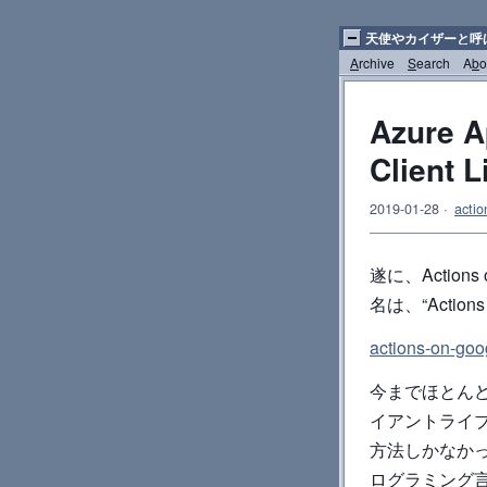
天使やカイザーと呼
A
rchive
S
earch
A
b
o
Azure A
Clien
2019-01-28
·
actio
遂に、Actio
名は、“Actions o
actions-on-goo
今までほとんどの開発者
イアントライブ
方法しかなかったこ
ログラミング