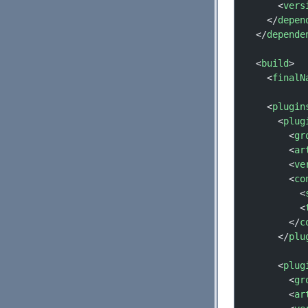
      <
vers
    </
depen
  </
depende
  <
build
>
    <
finalN
    <
plugin
      <
plug
        <
gr
        <
ar
        <
ve
        <
co
          <
          <
        </
c
      </
plu
      <
plug
        <
gr
        <
ar