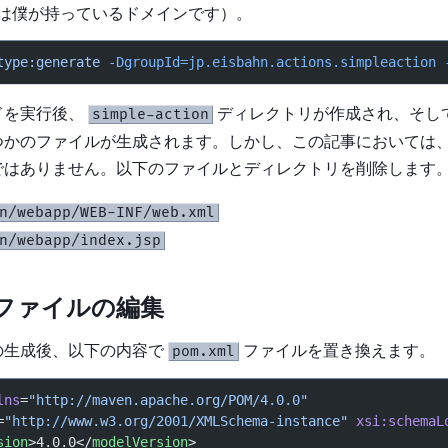
ahn” は僕が持っているドメインです）。
type:generate
 -DgroupId=jp.eisbahn.actions.simpleaction
 
ドを実行後、
ディレクトリが作成され、そし
simple-action
つかのファイルが生成されます。しかし、この記事においては
ではありません。以下のファイルとディレクトリを削除します
n/webapp/WEB-INF/web.xml
n/webapp/index.jsp
mlファイルの編集
の生成後、以下の内容で
ファイルを置き換えます。
pom.xml
lns
=
"http://maven.apache.org/POM/4.0.0"
=
"http://www.w3.org/2001/XMLSchema-instance"
 xsi:schemaL
sion
>4.0.0</
modelVersion
>