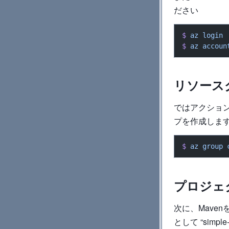
ださい
$
 az
 login
$
 az
 accoun
リソース
ではアクショ
プを作成しま
$
 az
 group
 
プロジェ
次に、Mave
として “simple