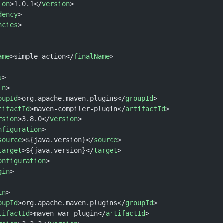
ion
>1.0.1</
version
>
dency
>
ncies
>
ame
>simple-action</
finalName
>
s
>
in
>
oupId
>org.apache.maven.plugins</
groupId
>
tifactId
>maven-compiler-plugin</
artifactId
>
rsion
>3.8.0</
version
>
nfiguration
>
source
>${java.version}</
source
>
target
>${java.version}</
target
>
onfiguration
>
gin
>
in
>
oupId
>org.apache.maven.plugins</
groupId
>
tifactId
>maven-war-plugin</
artifactId
>