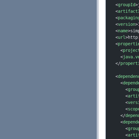
  <
groupId
>
  <
artifact
  <
packagin
  <
version
>
  <
name
>sim
  <
url
>http
  <
properti
    <
projec
    <
java.v
  </
propert
  <
dependen
    <
depend
      <
grou
      <
arti
      <
vers
      <
scop
    </
depen
    <
depend
      <
grou
      <
arti