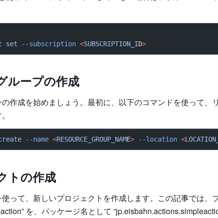
t
 set
 --subscription
 <
SUBSCRIPTION_I
D
>
グループの作成
ンの作成を始めましょう。最初に、以下のコマンドを使って、
す。
create
 --name
 <
RESOURCE_GROUP_NAM
E
>
 --location
 <
LOCATION
クトの作成
nを使って、新しいプロジェクトを作成します。この記事では、
-action” を、パッケージ名として “jp.eisbahn.actions.simplea