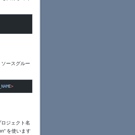
リソースグルー
_NAM
E
>
プロジェクト名
ction” を使います