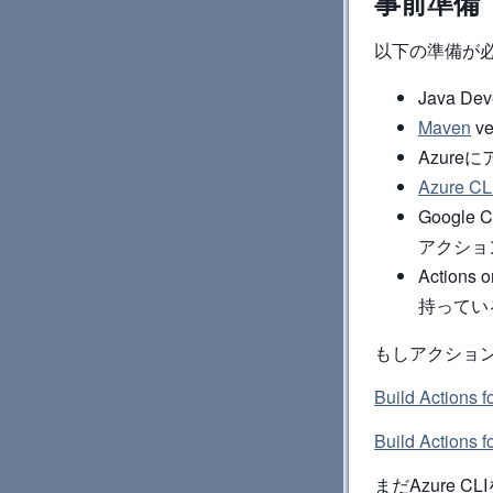
事前準備
以下の準備が
Java De
Maven
v
Azur
Azure CL
Google
アクショ
Actio
持ってい
もしアクショ
Build Actions f
Build Actions f
まだAzure