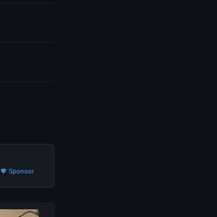
·
💖 Sponsor