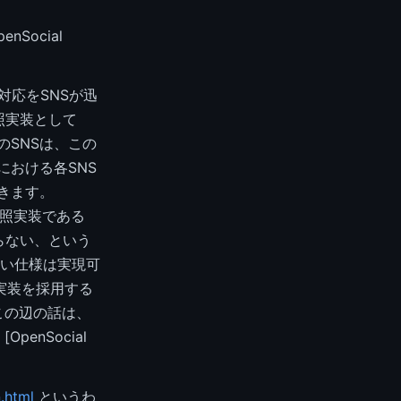
enSocial
l対応をSNSが迅
照実装として
のSNSは、この
本における各SNS
できます。
参照実装である
ならない、という
い仕様は実現可
ナ実装を採用する
この辺の話は、
nSocial
.html
というわ