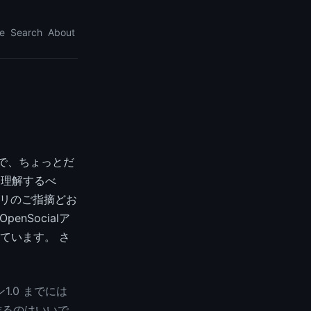
e
Search
About
で、ちょっとだ
ら理解するべ
ントリのご指摘どお
nSocialア
ています。 さ
ン1.0 までには
作るのはいいで