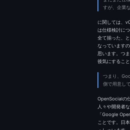
すが、企業
に関しては、v0
は仕様検討につ
全て揃った、と
なっていますの
思います。つま
後気にすること
つまり、Go
側で用意し
OpenSoci
人々や開発者な
「Google O
ことです。日本
っしゃいます。 [Ope