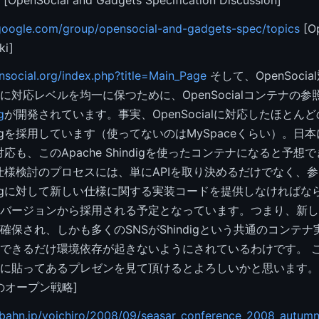
.google.com/group/opensocial-and-gadgets-spec/topics
[Op
ki]
ensocial.org/index.php?title=Main_Page
そして、OpenSocia
に対応レベルを均一に保つために、OpenSocialコンテナの参
g
が開発されています。事実、OpenSocialに対応したほとんど
hindigを採用しています（使ってないのはMySpaceくらい）。日
al対応も、このApache Shindigを使ったコンテナになると予想
alの仕様検討のプロセスには、単にAPIを取り決めるだけでなく、
hindigに対して新しい仕様に関する実装コードを提供しなければ
バージョンから採用される予定となっています。つまり、新し
確保され、しかも多くのSNSがShindigという共通のコンテ
できるだけ環境依存が起きないようにされているわけです。 
貼ってあるプレゼンを見て頂けるとよろしいかと思います。 [Ope
eのオープン戦略]
sbahn.jp/yoichiro/2008/09/seasar_conference_2008_autumn