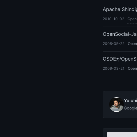
Apache Shi
2010-10-02
·
Open
OpenSocia
2008-05-22
·
Open
OSDEがOpenS
2009-03-21
·
Open
Yoic
Goog