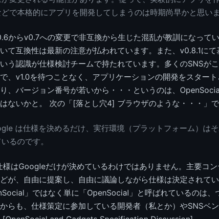
などで本格的にアプリを開発してしまうのは時期尚早かと思い
.6からv0.7への変更で非互換から生じた混乱が教訓になっていて
いて互換性は最新の注意が払われています。また、v0.8.1に
いう認識が仕様検討チームで持たれています。多くのSNSがこのv
で、v1.0を待つことなく、アプリケーションの開発をスター
り、バージョン番号が若いから・・・というのは、OpenSoci
はないかと。 次の「[落とし穴4] ブラウザのような・・・」
ogle は仕様を決めるだけ、実行環境（プラットフォーム）は
ているのです。
alの仕様はGoogleだけが決めているわけではありません。主要コ
どが、自由に提案し、自由に議論しながら仕様は決定されてい
penSocial」ではなく単に「OpenSocial」と呼ばれているの
からも、仕様策定に参加している開発者（私とか）やSNSベ
nSocial and Gadgets Specification Discussion]