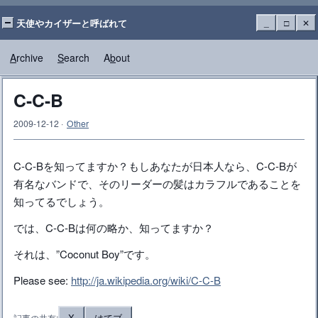
天使やカイザーと呼ばれて
_
□
✕
A
rchive
S
earch
A
b
out
C-C-B
2009-12-12
·
Other
C-C-Bを知ってますか？もしあなたが日本人なら、C-C-Bが
有名なバンドで、そのリーダーの髪はカラフルであることを
知ってるでしょう。
では、C-C-Bは何の略か、知ってますか？
それは、”Coconut Boy”です。
Please see:
http://ja.wikipedia.org/wiki/C-C-B
X
はてブ
記事の共有: