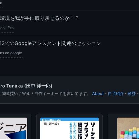
le
環境を我が手に取り戻せるのか！？
ook Pro
O 2022でのGoogleアシスタント関連のセッション
ons on google
hiro Tanaka (田中 洋一郎)
le 関連技術 / Web / 自作キーボードを書いてます。
About
·
自己紹介
·
経歴