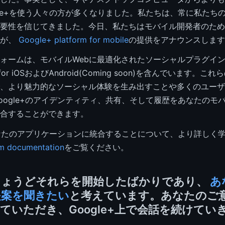
gle+を使う人々の方が多くなりました。私たちは、常に私たち
要性を信じてきました。今日、私たちはモバイル開発者のため
すが、
Google+ platform for mobile
の提供をアナウンスします
ォームは、モバイルWebに最適化されたソーシャルプラグイ
K for iOSおよびAndroid(Coming soon)を含んでいます。
、より魅力的なソーシャル体験を生み出すことや多くのユーザ
oogle+のアイデンティティ、共有、そして履歴をあなたのモ
合することができます。
をあなたのアプリケーションに統合することについて、より詳しく
rm documentation
をご覧ください。
ちょうどそれらを開始したばかりであり、
あ
提案を聞きたい
と考えています。あなたのご
ていただき、Google+上で会話を続けてい