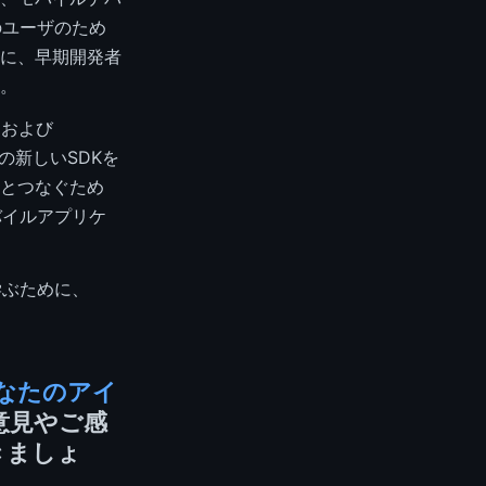
のユーザのため
に、早期開発者
。
ンおよび
これらの新しいSDKを
とつなぐため
バイルアプリケ
学ぶために、
なたのアイ
意見やご感
きましょ