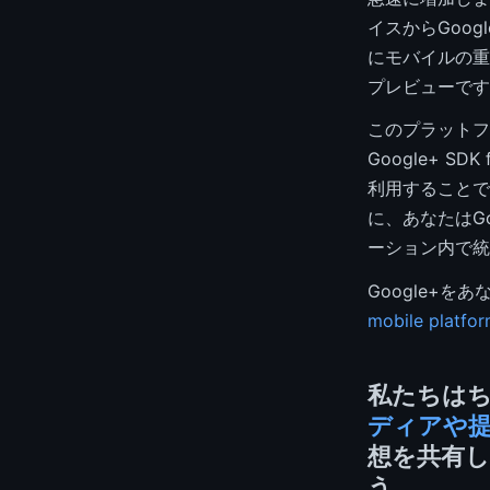
イスからGoo
にモバイルの重
プレビューで
このプラットフ
Google+ SD
利用することで
に、あなたはG
ーション内で統
Google+
mobile platfo
私たちは
ディアや
想を共有し
う。