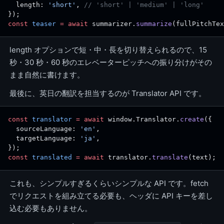
  length: 
'short'
, 
// 'short' | 'medium' | 'long'
});
const
 teaser
 =
 await
 summarizer.
summarize
(fullPitchTex
length オプションで短・中・長を切り替えられるので、15
秒・30 秒・60 秒のエレベーターピッチへの振り分けがその
まま自然に書けます。
最後に、英日の翻訳を担当するのが Translator API です。
const
 translator
 =
 await
 window.Translator.
create
({
  sourceLanguage: 
'en'
,
  targetLanguage: 
'ja'
,
});
const
 translated
 =
 await
 translator.
translate
(text);
これも、シンプルすぎるくらいシンプルな API です。fetch
でリクエストを組み立てる必要も、ヘッダに API キーを差し
込む必要もありません。