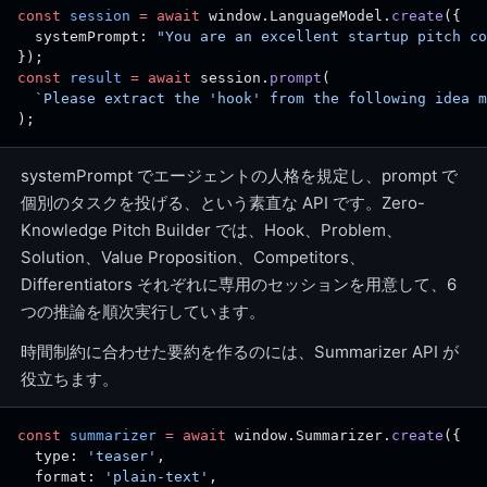
const
 session
 =
 await
 window.LanguageModel.
create
({
  systemPrompt: 
"You are an excellent startup pitch co
});
const
 result
 =
 await
 session.
prompt
(
  `Please extract the 'hook' from the following idea m
);
systemPrompt でエージェントの人格を規定し、prompt で
個別のタスクを投げる、という素直な API です。Zero-
Knowledge Pitch Builder では、Hook、Problem、
Solution、Value Proposition、Competitors、
Differentiators それぞれに専用のセッションを用意して、6
つの推論を順次実行しています。
時間制約に合わせた要約を作るのには、Summarizer API が
役立ちます。
const
 summarizer
 =
 await
 window.Summarizer.
create
({
  type: 
'teaser'
,
  format: 
'plain-text'
,