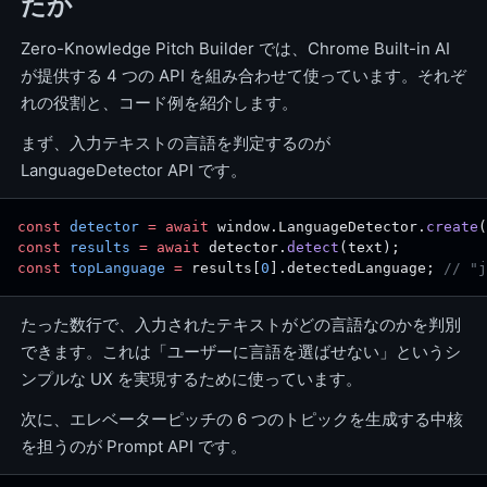
たか
Zero-Knowledge Pitch Builder では、Chrome Built-in AI
が提供する 4 つの API を組み合わせて使っています。それぞ
れの役割と、コード例を紹介します。
まず、入力テキストの言語を判定するのが
LanguageDetector API です。
const
 detector
 =
 await
 window.LanguageDetector.
create
(
const
 results
 =
 await
 detector.
detect
(text);
const
 topLanguage
 =
 results[
0
].detectedLanguage; 
// "j
たった数行で、入力されたテキストがどの言語なのかを判別
できます。これは「ユーザーに言語を選ばせない」というシ
ンプルな UX を実現するために使っています。
次に、エレベーターピッチの 6 つのトピックを生成する中核
を担うのが Prompt API です。