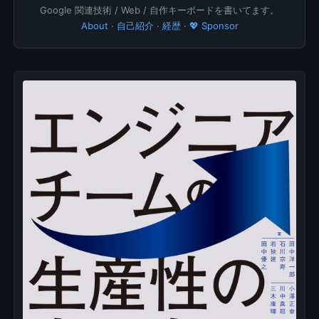
Google 関連技術 / Web / 自作キーボードを書いてます。
About
·
自己紹介
·
経歴
·
💖 Sponsor