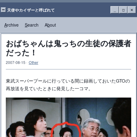
天使やカイザーと呼ばれて
_
□
✕
A
rchive
S
earch
A
b
out
おばちゃんは鬼っちの生徒の保護者
だった！
2007-08-15
·
Other
東武スーパープールに行っている間に録画しておいたGTOの
再放送を見ていたときに発見した一コマ。