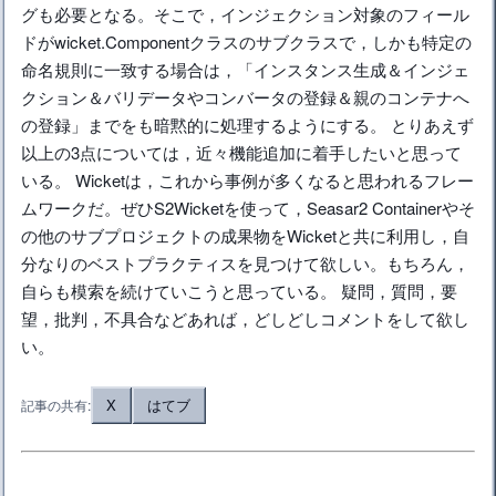
グも必要となる。そこで，インジェクション対象のフィール
ドがwicket.Componentクラスのサブクラスで，しかも特定の
命名規則に一致する場合は，「インスタンス生成＆インジェ
クション＆バリデータやコンバータの登録＆親のコンテナへ
の登録」までをも暗黙的に処理するようにする。 とりあえず
以上の3点については，近々機能追加に着手したいと思って
いる。 Wicketは，これから事例が多くなると思われるフレー
ムワークだ。ぜひS2Wicketを使って，Seasar2 Containerやそ
の他のサブプロジェクトの成果物をWicketと共に利用し，自
分なりのベストプラクティスを見つけて欲しい。もちろん，
自らも模索を続けていこうと思っている。 疑問，質問，要
望，批判，不具合などあれば，どしどしコメントをして欲し
い。
X
はてブ
記事の共有: