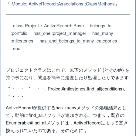
「
Module: ActiveRecord::Associations::ClassMethods
」
class Project < ActiveRecord::Base belongs_to
:portfolio has_one :project_manager has_many
:milestones has_and_belongs_to_many :categories
end
プロジェクトクラスはこれで、以下のメソッド (とその他) を
持つ事になり、関連を簡単に走査したり処理したりできます:
* ・・・ * ・・・, Project#milestones.find_all(conditions),
* ・・・
ActiveRecordが提供するhas_manyメソッドの処理結果とし
て，動的にfind_allメソッドが追加される。つまり，既存の
Enumerable#find_allメソッドは，ActiveRecordによって置き
換えられていたのである。そのために，