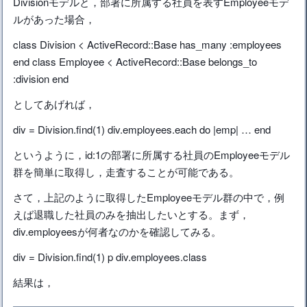
Divisionモデルと，部署に所属する社員を表すEmployeeモデ
ルがあった場合，
class Division < ActiveRecord::Base has_many :employees
end class Employee < ActiveRecord::Base belongs_to
:division end
としてあげれば，
div = Division.find(1) div.employees.each do |emp| … end
というように，id:1の部署に所属する社員のEmployeeモデル
群を簡単に取得し，走査することが可能である。
さて，上記のように取得したEmployeeモデル群の中で，例
えば退職した社員のみを抽出したいとする。まず，
div.employeesが何者なのかを確認してみる。
div = Division.find(1) p div.employees.class
結果は，