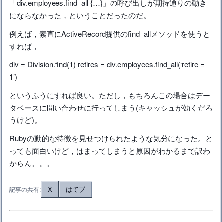
「div.employees.find_all {…}」の呼び出しが期待通りの動き
にならなかった，ということだったのだ。
例えば，素直にActiveRecord提供のfind_allメソッドを使うと
すれば，
div = Division.find(1) retires = div.employees.find_all(‘retire =
1’)
というふうにすれば良い。ただし，もちろんこの場合はデー
タベースに問い合わせに行ってしまう(キャッシュが効くだろ
うけど)。
Rubyの動的な特徴を見せつけられたような気分になった。と
っても面白いけど，はまってしまうと原因がわかるまで訳わ
からん。。。
X
はてブ
記事の共有: