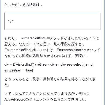
としたが，その結果は，
”# ”
となり，Enumerable#find_allメソッドが使われているように
思える。なんでー！？と思い，別の手段を探すと，
Enumerable#find_allメソッドは，Enumerable#selectメソッド
を使っても同様の処理結果が得られるはず。実際に，
div = Division.find(1) retires = div.employees.select {|emp|
emp.retire == true}
とやってみると，見事に期待通りの結果を得ることができ
た。
さて，なんでこんなことになってしまうのか，それは
ActiveRecordのドキュメントを見ることで判明した。