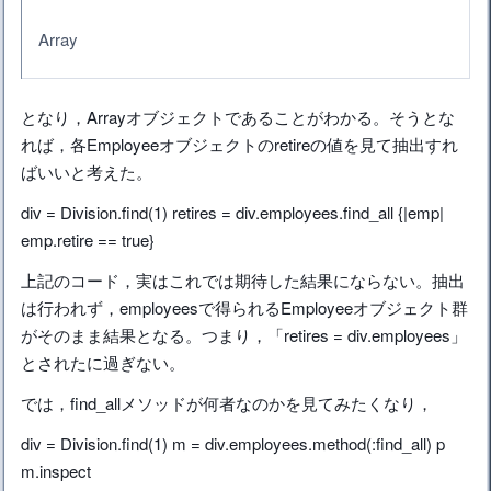
Array
となり，Arrayオブジェクトであることがわかる。そうとな
れば，各Employeeオブジェクトのretireの値を見て抽出すれ
ばいいと考えた。
div = Division.find(1) retires = div.employees.find_all {|emp|
emp.retire == true}
上記のコード，実はこれでは期待した結果にならない。抽出
は行われず，employeesで得られるEmployeeオブジェクト群
がそのまま結果となる。つまり，「retires = div.employees」
とされたに過ぎない。
では，find_allメソッドが何者なのかを見てみたくなり，
div = Division.find(1) m = div.employees.method(:find_all) p
m.inspect