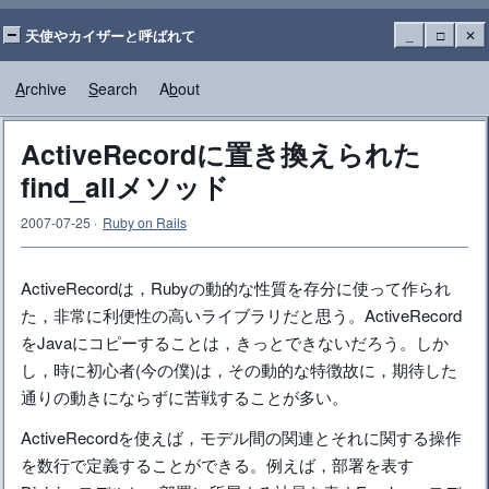
天使やカイザーと呼ばれて
_
□
✕
A
rchive
S
earch
A
b
out
ActiveRecordに置き換えられた
find_allメソッド
2007-07-25
·
Ruby on Rails
ActiveRecordは，Rubyの動的な性質を存分に使って作られ
た，非常に利便性の高いライブラリだと思う。ActiveRecord
をJavaにコピーすることは，きっとできないだろう。しか
し，時に初心者(今の僕)は，その動的な特徴故に，期待した
通りの動きにならずに苦戦することが多い。
ActiveRecordを使えば，モデル間の関連とそれに関する操作
を数行で定義することができる。例えば，部署を表す