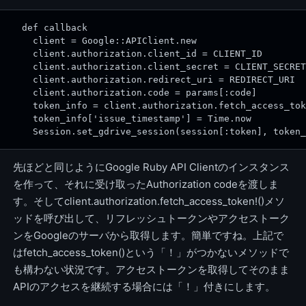
  def callback
    client = Google::APIClient.new
    client.authorization.client_id = CLIENT_ID
    client.authorization.client_secret = CLIENT_SECRET
    client.authorization.redirect_uri = REDIRECT_URI
    client.authorization.code = params[:code]
    token_info = client.authorization.fetch_access_tok
    token_info['issue_timestamp'] = Time.now
    Session.set_gdrive_session(session[:token], token_
先ほどと同じようにGoogle Ruby API Clientのインスタンス
を作って、それに受け取ったAuthorization codeを渡しま
す。そしてclient.authorization.fetch_access_token!()メソ
ッドを呼び出して、リフレッシュトークンやアクセストーク
ンをGoogleのサーバから取得します。簡単ですね。上記で
はfetch_access_token()という「！」がつかないメソッドで
も構わない状況です。アクセストークンを取得してそのまま
APIのアクセスを継続する場合には「！」付きにします。