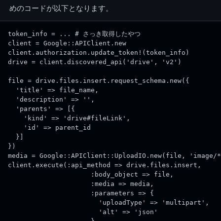
めのコードが以下となります。
token_info = ... # さっき取得したやつ
client = Google::APIClient.new
client.authorization.update_token!(token_info)
drive = client.discovered_api('drive', 'v2')
file = drive.files.insert.request_schema.new({
  'title' => file_name,
  'description' => '',
  'parents' => [{
    'kind' => 'drive#fileLink',
    'id' => parent_id
  }]
})
media = Google::APIClient::UploadIO.new(file, 'image/*
client.execute(:api_method => drive.files.insert,
                     :body_object => file,
                     :media => media,
                     :parameters => {
                       'uploadType' => 'multipart',
                       'alt' => 'json'