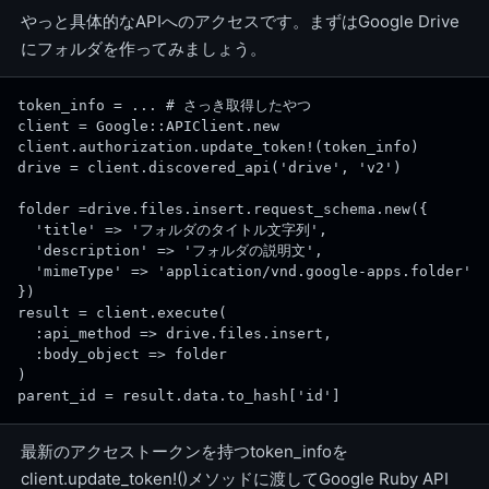
やっと具体的なAPIへのアクセスです。まずはGoogle Drive
にフォルダを作ってみましょう。
token_info = ... # さっき取得したやつ
client = Google::APIClient.new
client.authorization.update_token!(token_info)
drive = client.discovered_api('drive', 'v2')
folder =drive.files.insert.request_schema.new({
  'title' => 'フォルダのタイトル文字列',
  'description' => 'フォルダの説明文',
  'mimeType' => 'application/vnd.google-apps.folder'
})
result = client.execute(
  :api_method => drive.files.insert,
  :body_object => folder
)
parent_id = result.data.to_hash['id']
最新のアクセストークンを持つtoken_infoを
client.update_token!()メソッドに渡してGoogle Ruby API