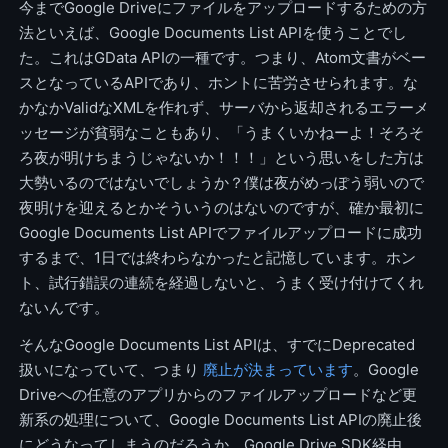
今までGoogle Driveにファイルをアップロードするための方
法といえば、Google Documents List APIを使うことでし
た。これはGData APIの一種です。つまり、Atom文書がベー
スとなっているAPIであり、ホントに苦労させられます。な
かなかValidなXMLを作れず、サーバから返却されるエラーメ
ッセージが貧弱なこともあり、「うまくいかねーよ！そろそ
ろ夜が明けちまうじゃないか！！！」という思いをした方は
大勢いるのではないでしょうか？僕は夜がめっぽう弱いので
夜明けを迎えるとかそういうのはないのですが、確か最初に
Google Documents List APIでファイルアップロードに成功
するまで、1日では終わらなかったと記憶しています。ホン
ト、試行錯誤の連続を経過しないと、うまく受け付けてくれ
ないんです。
そんなGoogle Documents List APIは、すでにDeprecated
扱いになっていて、つまり
廃止が決まっています
。Google
Driveへの任意のアプリからのファイルアップロードなど更
新系の処理について、Google Documents List APIの廃止後
にどうなってしまうのだろうか、Google Drive SDK経由、