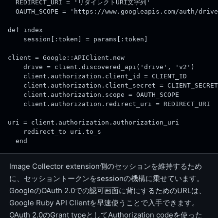
  REDIRECT_URI = 'リダイレクトURI文字列'
  OAUTH_SCOPE = 'https://www.googleapis.com/auth/drive
def index
    session[:token] = params[:token]
client = Google::APIClient.new
    drive = client.discovered_api('drive', 'v2')
    client.authorization.client_id = CLIENT_ID
    client.authorization.client_secret = CLIENT_SECRET
    client.authorization.scope = OAUTH_SCOPE
    client.authorization.redirect_uri = REDIRECT_URI
uri = client.authorization.authorization_uri
    redirect_to uri.to_s
  end
Image Collector extension側のセッションを維持するため
に、セッショントークンをsessionの機構に乗せています。
GoogleのOAuth 2.0での認可画面に背にするためのURLは、
Google Ruby API Clientを早速使うことで入手できます。
OAuth 2.0のGrant typeとしてAuthorization codeを使った