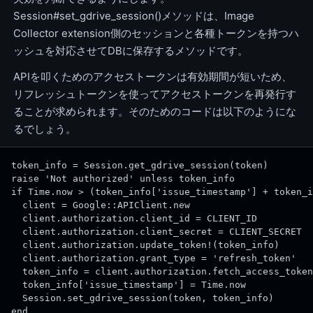
Session#set_gdrive_session()メソッドは、Image
Collector extension側のセッションと各種トークンを持つハ
ッシュを対応させてDBに保存するメソッドです。
APIを叩くためのアクセストークンは有効期間が短いため、
リフレッシュトークンを使ってアクセストークンを再発行す
ることが求められます。そのためのコードは以下のようにな
るでしょう。
token_info = Session.get_gdrive_session(token)
raise 'Not authorized' unless token_info
if Time.now > (token_info['issue_timestamp'] + token_i
  client = Google::APIClient.new
  client.authorization.client_id = CLIENT_ID
  client.authorization.client_secret = CLIENT_SECRET
  client.authorization.update_token!(token_info)
  client.authorization.grant_type = 'refresh_token'
  token_info = client.authorization.fetch_access_token
  token_info['issue_timestamp'] = Time.now
  Session.set_gdrive_session(token, token_info)
end