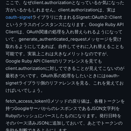
ここで、なぜclient.authorizationとなっているか気になった
方がいるかもしれません。client.authorizationは、実は
oauth-signet
ライブラリに含まれるSignet::OAuth2::Client
というクラスのインスタンスになります。Google Ruby API
Clientは、OAuth関連の処理を入れ替えられるようになって
いて、generate_authenticated_requestメッセージを受け
取れるようにしてあれば、自作してそれに入れ替えることも
可能です。実装上これは大きなメリットなのですが、
Google Ruby API Clientのリファレンスを見ても
client.authorizationに対してできることが見えてこないのが
最初きついです。OAuth系の処理をしたいときにはoauth-
signetライブラリ側のリファレンスを見る、これを覚えてお
けばいいでしょう。
fetch_access_token!()メソッドの戻り値は、各種トークンを
持つGoogleサーバからのレスポンスであるJSON文字列を
Rubyのハッシュにパースしたものになります。発行日時を
そのパース済みJSONに追加しておいて、あとでトークンの
失効を判断できるようにします。