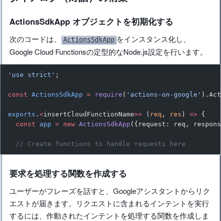
ActionsSdkApp オブジェクトを初期化する
次のコードは、
をインスタンス化し、
ActionsSdkApp
Google Cloud Functionsの定型的なNode.js設定を行います。
'use strict'
;
const
 ActionsSdkApp
 =
 require
(
'actions-on-google'
).Ac
exports
.
<
insertCloudFunctionName
>=
 (
req
, 
res
) 
=>
 {
  const
 app
 =
 new
 ActionsSdkApp
({request: req, respon
  // Create functions to handle requests here
要求を処理する関数を作成する
ユーザーがフレーズを話すと、Googleアシスタントからリク
エストが届きます。リクエストに含まれるインテントを実行
するには、作動されたインテントを処理する関数を作成しま