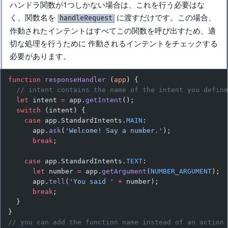
ハンドラ関数が1つしかない場合は、これを行う必要はな
く、関数名を
に渡すだけです。この場合、
handleRequest
作動されたインテントはすべてこの関数を呼び出すため、適
切な処理を行うために 作動されるインテントをチェックする
必要があります。
function
 responseHandler
 (
app
) {
  // intent contains the name of the intent you defin
  let
 intent 
=
 app.
getIntent
();
  switch
 (intent) {
    case
 app.StandardIntents.
MAIN
:
      app.
ask
(
'Welcome! Say a number.'
);
      break
;
    case
 app.StandardIntents.
TEXT
:
      let
 number 
=
 app.
getArgument
(
NUMBER_ARGUMENT
);
      app.
tell
(
'You said '
 +
 number);
      break
;
  }
}
// you can add the function name instead of an action