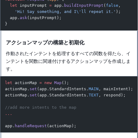
  let
 inputPrompt 
=
 app.
buildInputPrompt
(
false
,
    'Hi! Say something, and I
\'
ll repeat it.'
);
  app.
ask
(inputPrompt);
}
アクションマップの構築と初期化
作動されたインテントを処理するすべての関数を得たら、イ
ンテントを関数に関連付けするアクションマップを作成しま
す。
let
 actionMap 
=
 new
 Map
();
actionMap.
set
(app.StandardIntents.
MAIN
, mainIntent);
actionMap.
set
(app.StandardIntents.
TEXT
, respond);
//add more intents to the map
...
app.
handleRequest
(actionMap);