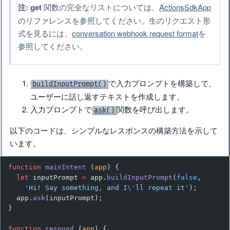
注:
get
関数の完全なリストについては、
ActionsSdkApp
のリファレンスを参照してください。生のリクエスト形
式を見るには、
conversation webhook request format
を
参照してください。
で入力プロンプトを構築して、
buildInputPrompt()
ユーザーに話し返すテキストを作成します。
入力プロンプトで
関数を呼び出します。
ask()
以下のコードは、シンプルなレスポンスの構築方法を示して
います。
function
 mainIntent
 (
app
) {
  let
 inputPrompt 
=
 app.
buildInputPrompt
(
false
,
    'Hi! Say something, and I
\'
ll repeat it'
);
  app.
ask
(inputPrompt);
}
function
 respond
 (
app
) {