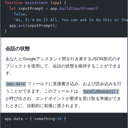
function
 mainIntent
 (
app
) {
  let
 inputPrompt 
=
 app.
buildInputPrompt
(
    false
,
    'Hi, I
\'
m Do It All. You can ask to do this or th
  app.
ask
(inputPrompt);
}
会話の状態
あなたとGoogleアシスタント間を行き来するJSON形式のオ
ブジェクトを使用して、会話の状態を維持することができま
す。
フィールドに直接書き込み、および読み込みを行
app.data
うことができます。このフィールドは、
handleRequest()
が呼び出され、エンドポイントが要求を受け取る準備ができ
たときに、自動的に前後に渡されます。
app.data 
=
 { something:
10
 }
...