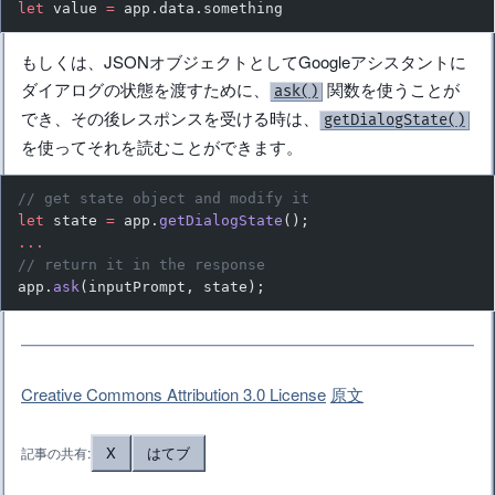
let
 value 
=
 app.data.something
もしくは、JSONオブジェクトとしてGoogleアシスタントに
ダイアログの状態を渡すために、
関数を使うことが
ask()
でき、その後レスポンスを受ける時は、
getDialogState()
を使ってそれを読むことができます。
// get state object and modify it
let
 state 
=
 app.
getDialogState
();
...
// return it in the response
app.
ask
(inputPrompt, state);
Creative Commons Attribution 3.0 License
原文
X
はてブ
記事の共有: