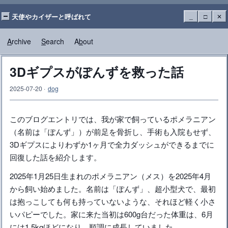
天使やカイザーと呼ばれて
_
□
✕
A
rchive
S
earch
A
b
out
3Dギプスがぽんずを救った話
2025-07-20
·
dog
このブログエントリでは、我が家で飼っているポメラニアン
（名前は「ぽんず」）が前足を骨折し、手術も入院もせず、
3Dギプスによりわずか1ヶ月で全力ダッシュができるまでに
回復した話を紹介します。
2025年1月25日生まれのポメラニアン（メス）を2025年4月
から飼い始めました。名前は「ぽんず」、超小型犬で、最初
は抱っこしても何も持っていないような、それほど軽く小さ
いパピーでした。家に来た当初は600g台だった体重は、6月
には1.5kgほどになり、順調に成長していました。