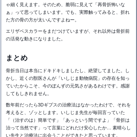
ゃ細く見えます。そのため、脆弱に見えて「再骨折怖いな
ぁ」って思ってしまいます。でも、実際触ってみると、折れ
た方の骨の方が太いんですよねー。
エリザベスカラーをまだつけていますが、それ以外は骨折前
の活発な動きになりました。
まとめ
骨折当日は本当にドキドキしましたし、絶望してました。し
かし、近くの獣医さんが「いしじま動物病院」の存在を知っ
ていたからこそ、今のぽんずの元気さがあるわけです。感謝
してもしきれません。
数年前だったら3Dギプスの治療法はなかったわけで、それを
考えると、ゾッとします。いしじま先生が毎回言っていた
「（治すのは）簡単です」「あっという間ですよ」「骨折は
治って当然です」って言葉にどれだけ安心したか… 素晴らし
い先生と治療法に出会うことができたと思っています。