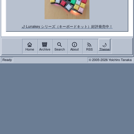
🌙 Lunakey シリーズ（キーボードキット）好評発売中！
🌙
Home
Archive
Search
About
RSS
Theme
Ready
© 2005-2026 Yoichiro Tanaka