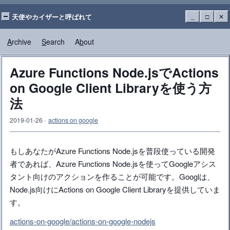
天使やカイザーと呼ばれて
_
□
✕
A
rchive
S
earch
A
b
out
Azure Functions Node.jsでActions
on Google Client Libraryを使う方
法
2019-01-26
·
actions on google
もしあなたがAzure Functions Node.jsを普段使っている開発
者であれば、Azure Functions Node.jsを使ってGoogleアシス
タント向けのアクションを作ることが可能です。Googlは、
Node.js向けにActions on Google Client Libraryを提供していま
す。
actions-on-google/actions-on-google-nodejs