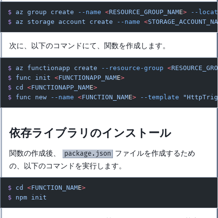
$
 az
 group
 create
 --name
 <
RESOURCE_GROUP_NAM
E
>
 --loca
$
 az
 storage
 account
 create
 --name
 <
STORAGE_ACCOUNT_N
次に、以下のコマンドにて、関数を作成します。
$
 az
 functionapp
 create
 --resource-group
 <
RESOURCE_GR
$
 func
 init
 <
FUNCTIONAPP_NAM
E
>
$
 cd
 <
FUNCTIONAPP_NAM
E
>
$
 func
 new
 --name
 <
FUNCTION_NAM
E
>
 --template
 "HttpTri
依存ライブラリのインストール
関数の作成後、
ファイルを作成するため
package.json
の、以下のコマンドを実行します。
$
 cd
 <
FUNCTION_NAM
E
>
$
 npm
 init