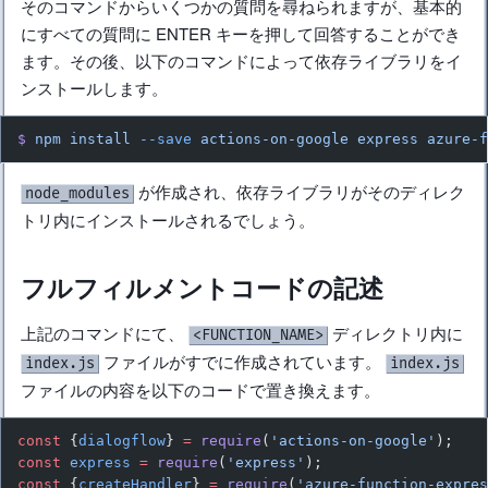
そのコマンドからいくつかの質問を尋ねられますが、基本的
にすべての質問に ENTER キーを押して回答することができ
ます。その後、以下のコマンドによって依存ライブラリをイ
ンストールします。
$
 npm
 install
 --save
 actions-on-google
 express
 azure-
が作成され、依存ライブラリがそのディレク
node_modules
トリ内にインストールされるでしょう。
フルフィルメントコードの記述
上記のコマンドにて、
ディレクトリ内に
<FUNCTION_NAME>
ファイルがすでに作成されています。
index.js
index.js
ファイルの内容を以下のコードで置き換えます。
const
 {
dialogflow
} 
=
 require
(
'actions-on-google'
);
const
 express
 =
 require
(
'express'
);
const
 {
createHandler
} 
=
 require
(
'azure-function-expre