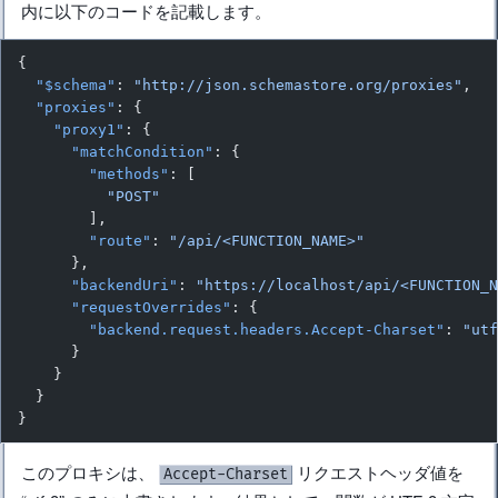
内に以下のコードを記載します。
{
  "$schema"
: 
"http://json.schemastore.org/proxies"
,
  "proxies"
: {
    "proxy1"
: {
      "matchCondition"
: {
        "methods"
: [
          "POST"
        ],
        "route"
: 
"/api/<FUNCTION_NAME>"
      },
      "backendUri"
: 
"https://localhost/api/<FUNCTION_
      "requestOverrides"
: {
        "backend.request.headers.Accept-Charset"
: 
"ut
      }
    }
  }
}
このプロキシは、
リクエストヘッダ値を
Accept-Charset