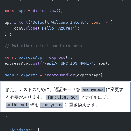
const
 app
 =
 dialogflow
();
app.
intent
(
'Default Welcome Intent'
, 
conv
 =>
 {
    conv.
close
(
'Hello, Azure!'
);
});
// Put other intent handlers here.
const
 expressApp
 =
 express
();
expressApp.
post
(
'/api/<FUNCTION_NAME>'
, app);
module
.
exports
 =
 createHandler
(expressApp);
また、テストのために、認証モードを
に変更す
anonymous
る必要があります。
ファイルにて、
function.json
値を
に置き換えます。
authLevel
anonymous
{
  ...
  "bindings"
: [