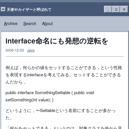
天使やカイザーと呼ばれて
_
□
✕
A
rchive
S
earch
A
b
out
interface命名にも発想の逆転を
2006-12-03
·
Java
例えば，何らかの値をセットすることができる，という性格
を表現するinterfaceを考えてみる。セットすることができる
んだから，
public interface SomethingSettable { public void
setSomething(int value); }
というように，〜Settableという名前にすることが多かっ
た。
「何かをセットできる」というのは，対象クラスを外から見