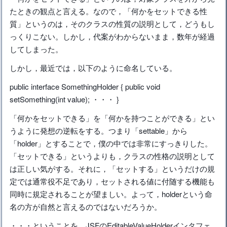
たときの観点と言える。なので，「何かをセットできる性
質」というのは，そのクラスの性質の説明として，どうもし
っくりこない。しかし，代案がわからないまま，数年が経過
してしまった。
しかし，最近では，以下のように命名している。
public interface SomethingHolder { public void
setSomething(int value); ・・・ }
「何かをセットできる」を「何かを持つことができる」とい
うように発想の逆転をする。つまり「settable」から
「holder」とすることで，僕の中では非常にすっきりした。
「セットできる」というよりも，クラスの性格の説明として
は正しい気がする。それに，「セットする」というだけの規
定では通常役不足であり，セットされる値に付随する機能も
同時に規定されることが望ましい。よって，holderという命
名の方が自然と言えるのではないだろうか。
・・・ということを，JSFのEditableValueHolderインタフェ