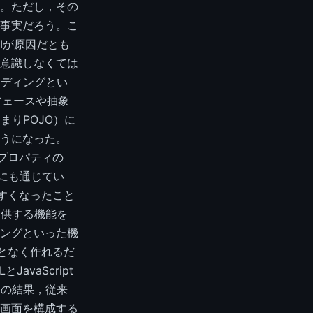
。ただし，その
事実だろう。こ
PIが原因だとも
意識しなくては
ンディングとい
タフェースや抽象
まりPOJO）に
うになった。
，プロパティの
えにも通じてい
やすくなったこと
提供する機能を
ングといった機
ことなく作れるだ
avaScript
その結果，従来
画面を構成する