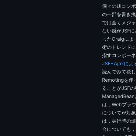
個々のUIコン
の一部を書き換
では全くメジャ
ない感がJSF
ったCraigに
術のトレンドにマ
指すコンポーネ
JSF+Ajaxによ
読んでみて欲しい
Remoting
ることがJSFの
ManagedB
は，Webブラ
についてが対象と
は，実行時の環
合についても，そ