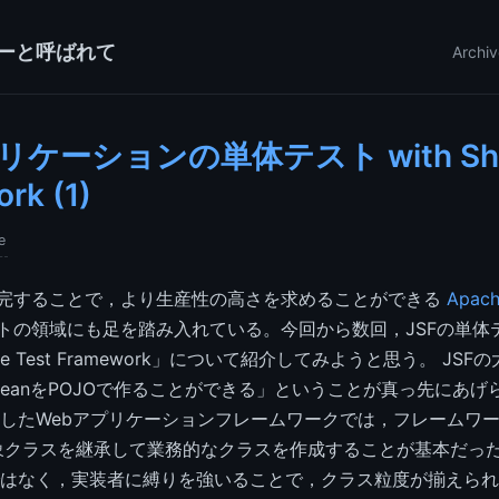
ーと呼ばれて
Archiv
リケーションの単体テスト with Shal
rk (1)
e
補完することで，より生産性の高さを求めることができる
Apach
ストの領域にも足を踏み入れている。今回から数回，JSFの単体
le Test Framework」について紹介してみようと思う。 JS
dBeanをPOJOで作ることができる」ということが真っ先にあげられ
したWebアプリケーションフレームワークでは，フレームワ
ceや抽象クラスを継承して業務的なクラスを作成することが基本だっ
はなく，実装者に縛りを強いることで，クラス粒度が揃えられ