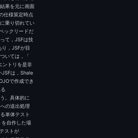
の結果を元に画面
の仕様策定時点
に乗り切れてい
スペックリードだ
よって，JSFは技
あり，JSFが目
ついては，「
エントリを是非
Fは，Shale
POJOで作成でき
れる
しまう。具体的に
ムへの送出処理
関する単体テスト
トを自作した場
体テストが