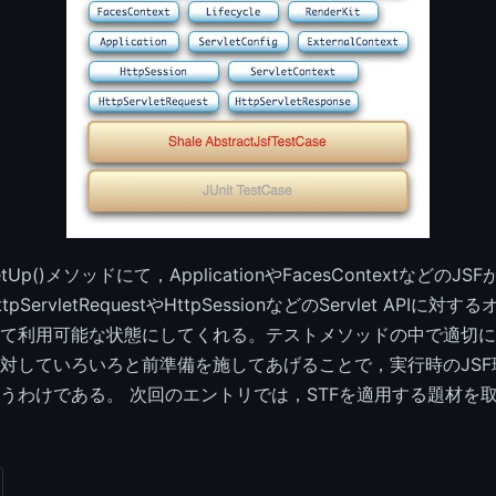
Up()メソッドにて，ApplicationやFacesContextなどのJ
ServletRequestやHttpSessionなどのServlet APIに対
て利用可能な状態にしてくれる。テストメソッドの中で適切に
対していろいろと前準備を施してあげることで，実行時のJSF
うわけである。 次回のエントリでは，STFを適用する題材を