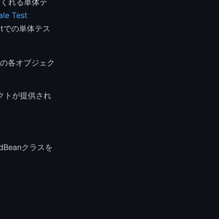
てくれる単体テ
ale Test
itでの単体テス
F機構の各オブジェク
ブジェクトが提供され
agedBeanクラスを