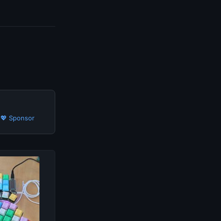
·
💖 Sponsor