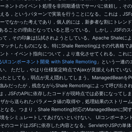
ポーネントのイベント処理を非同期通信でサーバに依頼し，そ
える，というパターンで実装を行うことになる。これは，JSF
ーでなかった考えであり，個人的には，新参者な割にトレンド
にあることの理由となっていると思っている。 しかし，JSFの
よって，その印象は払拭されようとしている。Apache Shaleに
ッチしたものになる。特にShale Remotingはその代表格で
ント・イベント指向について，より進化させてくれる。これに
るUIコンポーネント開発 with Shale Remoting
」という一連の
。 ただし，やはり仕様策定時点でAjaxが見据えられていないJS
を使ったとしても，弱点が見え隠れしてしまう。ManagedBeanを
強みだったが，残念ながらShale Remotingによって呼び出さ
eanは，JSFのAPIに依存したコードが現時点では必要になって
ウザから送られたパラメータ値の取得や，処理結果のストリー
なる。つまり，Shale Remoting対応のManagedBeanに
境をシミュレートしてあげないといけない。 UIコンポーネン
のコードはJSFに依存した内容となる。ServletやJSPの単