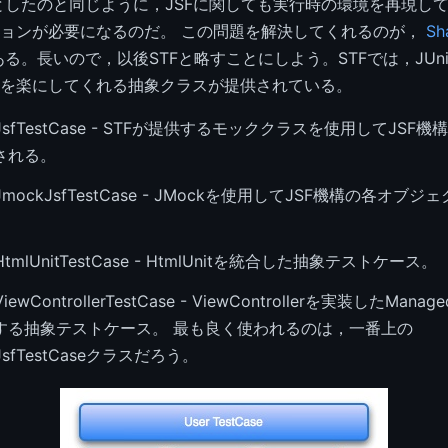
必要としたのと同じように，JSFに関しても実行時の環境を再現し
ョンが必要になるのだ。 この問題を解決してくれるのが，
Sh
ある。長いので，以後STFと略すことにしよう。STFでは，JUn
を楽にしてくれる抽象クラスが提供されている。
ctJsfTestCase - STFが提供するモッククラスを使用してJS
される。
ctJmockJsfTestCase - JMockを使用してJSF機構の各オ
ctHtmlUnitTestCase - HtmlUnitを統合した抽象テストケース。
tViewControllerTestCase - ViewControllerを実装したMan
する抽象テストケース。 最も良く使われるのは，一番上の
ctJsfTestCaseクラスだろう。