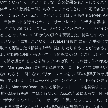
やすくなったり，というような一定の効果をもたらしてくれた
体テストの敷居を一気に高めてしまったことは，否定できない
ケーションフレームワークというよりは，そもそもServlet A
，単体テストを行うためには，サーブレットコンテナを強烈に
。 そこでJSFでは，バリューバインディングやメソッドバイ
ることで，Servlet APIからの独立を実現した。特殊なイン
るメソッドに頼ることなく，JavaBeans規約に沿った手法（つ
取って処理したり情報を外部に提供したりすることができるよ
Beanは，能動的に外部から渡ってくる値を取りに行くことはせず
ソッドにて値が渡されることを待っていれば良い。これは，DIの考
で，ManagedBeanに対する単体テストコードが非常に書き
ないだろう。 簡単なアプリケーションを，JSFの標準実装が
発していれば，バリューバインディングやメソッドバインディ
あり，ManagedBeanに対する単体テストコードも苦労する
時代はそれを許してはくれない。 Ajaxの普及によって，HTMLとJ
ラウザサイドでのリッチなUIが一気に主流になってしまった。
よる画面書き換えよりも，処理の流れは複雑になる。つまり，