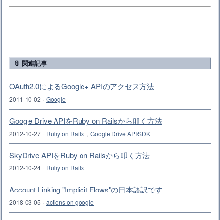
📎 関連記事
OAuth2.0によるGoogle+ APIのアクセス方法
2011-10-02
·
Google
Google Drive APIをRuby on Railsから叩く方法
2012-10-27
·
Ruby on Rails
,
Google Drive API/SDK
SkyDrive APIをRuby on Railsから叩く方法
2012-10-24
·
Ruby on Rails
Account Linking "Implicit Flows"の日本語訳です
2018-03-05
·
actions on google