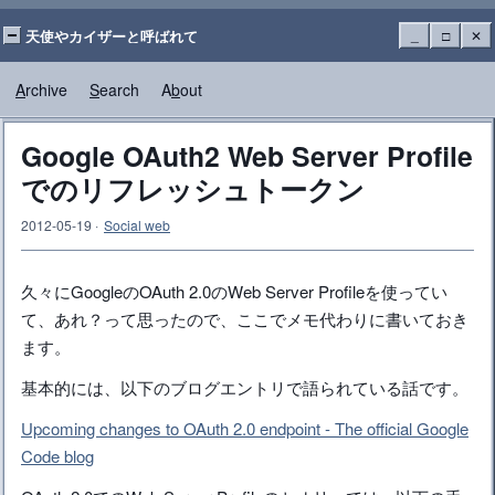
天使やカイザーと呼ばれて
_
□
✕
A
rchive
S
earch
A
b
out
Google OAuth2 Web Server Profile
でのリフレッシュトークン
2012-05-19
·
Social web
久々にGoogleのOAuth 2.0のWeb Server Profileを使ってい
て、あれ？って思ったので、ここでメモ代わりに書いておき
ます。
基本的には、以下のブログエントリで語られている話です。
Upcoming changes to OAuth 2.0 endpoint - The official Google
Code blog