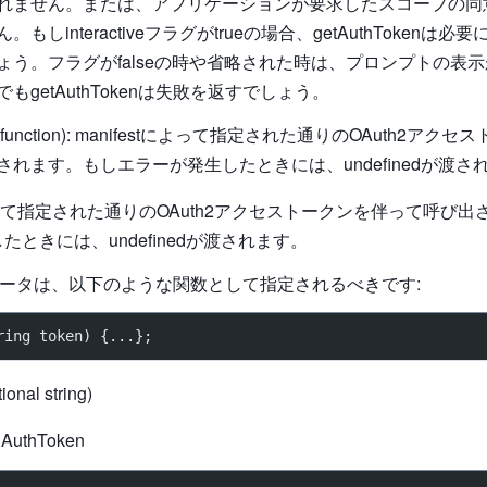
れません。または、アプリケーションが要求したスコープの同
。もしinteractiveフラグがtrueの場合、getAuthTokenは
ょう。フラグがfalseの時や省略された時は、プロンプトの表
もgetAuthTokenは失敗を返すでしょう。
ck (function): manifestによって指定された通りのOAuth2ア
されます。もしエラーが発生したときには、undefinedが渡さ
tによって指定された通りのOAuth2アクセストークンを伴って呼び
ときには、undefinedが渡されます。
kパラメータは、以下のような関数として指定されるべきです:
ring token) {...};
ional string)
AuthToken