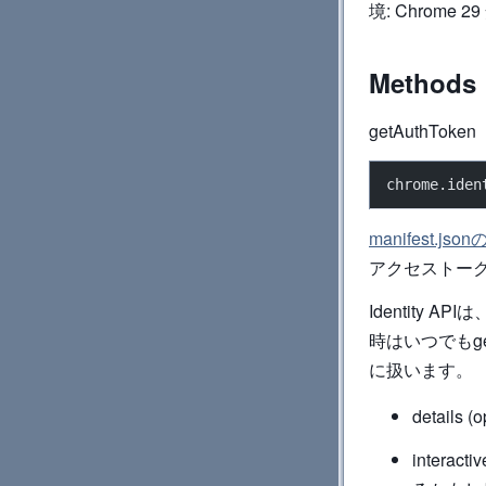
境: Chrome 2
Methods
getAuthToken
chrome.iden
manifest.js
アクセストー
Identit
時はいつでもg
に扱います。
details
intera