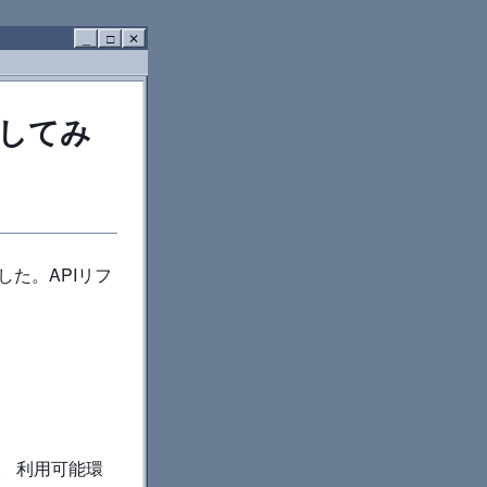
_
□
✕
和訳してみ
ました。APIリフ
ます。 利用可能環