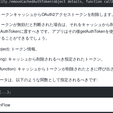
tity.removeCachedAuthToken(object details, function call
 APIのトークンキャッシュからOAuth2アクセストークンを削除します
トークンが無効だと判断された場合は、それをキャッシュから
hedAuthTokenに渡すべきです。アプリはその後getAuthToke
することができるでしょう。
 (object): トークン情報。
 (string): キャッシュから削除されるべき指定されたトークン。
ack (function): キャッシュからトークンが削除されたときに呼び
kパラメータは、以下のような関数として指定されるべきです:
{...};
hFlow