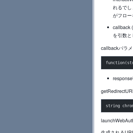
れるでしょ
がフロー
callb
を引数と
callbac
function(st
responseU
getRedirectUR
string chro
launchWe
生成されるURLは、