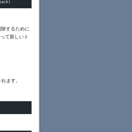
back)
。
削除するために
nを使って新しいト
出されます。