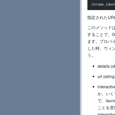
chrome.iden
指定されたUR
このメソッドは
することで、G
ます。プロバイダー
した時、ウィン
う。
detail
url (s
intera
か。いく
で、lau
ことを意
inter