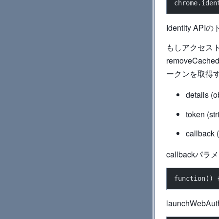
chrome.iden
Identity
もしアクセス
removeCac
ークンを取得
details
token
callb
callbac
function() 
launchWebAut