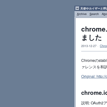
天使やカイザーと呼
A
rchive
S
earch
A
b
o
chrom
ました
2013-12-27
·
Chro
Chromeのs
ァレンスを和
Original: http:
chrome.id
説明: OAuth