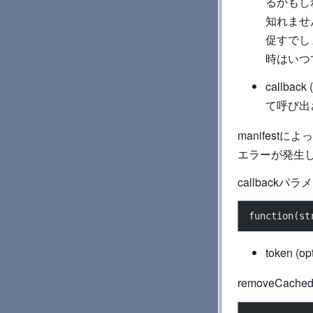
るかもし
知れません
促すでし
時はいつで
callba
て呼び出
manifes
エラーが発生した
callbac
function(st
token (opt
removeCached