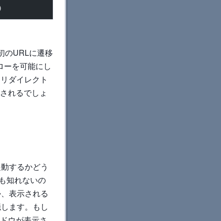
)
初のURLに遷移
ローを可能にし
RLにリダイレクト
渡されるでしょ
ローを起動するかどう
も知れないの
るか、表示される
隠します。もし
ィンドウが表示さ