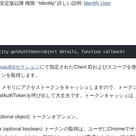
9 安定版以降 権限: “identity” 詳しい説明:
Identify User
tity.getAuthToken(object details, function callback)
onのoauth2セクション
にて指定されたClient IDおよびスコープを使
クンを取得します。
y APIは、メモリにアクセストークンをキャッシュしますので、トー
etAuthTokenを呼び出して大丈夫です。トークンキャッシュ
 (optional object): トークンオプション。
ctive (optional boolean): トークンの取得は、ユーザにChro