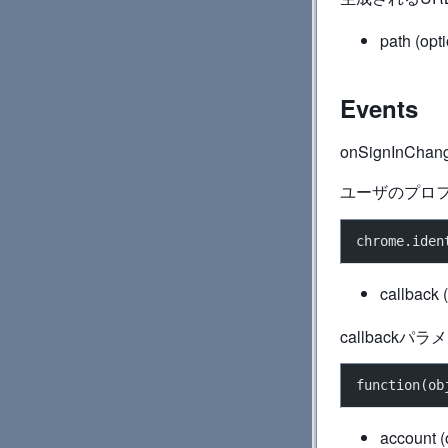
path (
Events
onSignInChan
ユーザのプロ
chrome.iden
callback (
callbac
function(ob
account (