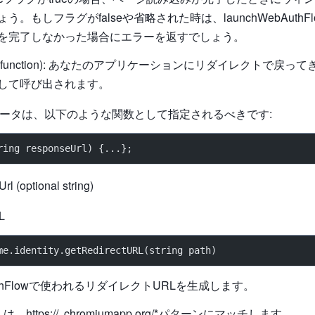
う。もしフラグがfalseや省略された時は、launchWebAuthF
を完了しなかった場合にエラーを返すでしょう。
ack (function): あなたのアプリケーションにリダイレクトで戻っ
して呼び出されます。
kパラメータは、以下のような関数として指定されるべきです:
ring responseUrl) {...};
rl (optional string)
L
me.identity.getRedirectURL(string path)
bAuthFlowで使われるリダイレクトURLを生成します。
https:// .chromiumapp.org/*パターンにマッチします。