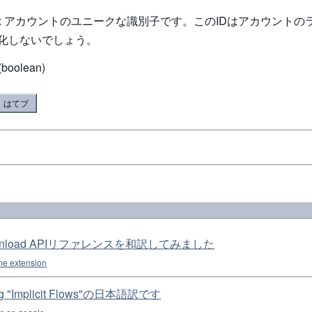
tring): アカウントのユニークな識別子です。このIDはアカウント
化しないでしょう。
(boolean)
はてブ
ownload APIリファレンスを和訳してみました
e extension
ing "Implicit Flows"の日本語訳です