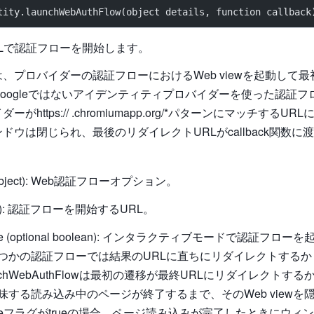
tity.launchWebAuthFlow(object details, function callback
Lで認証フローを開始します。
、プロバイダーの認証フローにおけるWeb viewを起動して最
oogleではないアイデンティティプロバイダーを使った認証フ
がhttps:// .chromiumapp.org/*パターンにマッチするU
ドウは閉じられ、最後のリダイレクトURLがcallback関数に
s (object): Web認証フローオプション。
tring): 認証フローを開始するURL。
ctive (optional boolean): インタラクティブモードで認証フ
つかの認証フローでは結果のURLに直ちにリダイレクトするか
nchWebAuthFlowは最初の遷移が最終URLにリダイレクトす
味する読み込み中のページが終了するまで、そのWeb viewを
activeフラグがtrueの場合、ページ読み込みが完了したときにウ