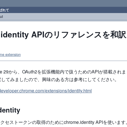
ばれて
ut
e.identity APIのリファレンスを
me extension
table 29から、OAuth2を拡張機能内で扱うためのAPIが搭載され
訳してみましたので、興味のある方は参考にしてください。
//developer.chrome.com/extensions/identity.html
entity
2アクセストークンの取得のためにchrome.identity APIを使い