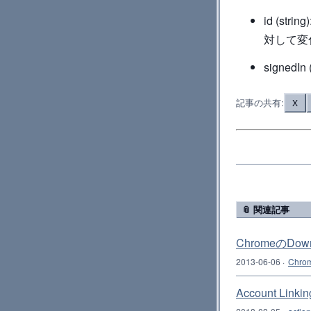
id (s
対して変
signedIn 
記事の共有:
X
📎 関連記事
ChromeのD
2013-06-06
·
Chrom
Account Link