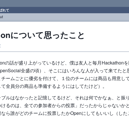
ばれて
ut
athonについて思ったこと
r
thonの話が盛り上がっているけど、僕は友人と毎月Hackatho
penSocial全盛の頃）、そこにはいろんな人が入って来てた
とチームごとに優劣を付けて、１位のチームには商品も用意し
して全員分の商品も準備するようにはしてたけど）。
ラブルはなかったと記憶してるけど、それは何でかなぁ、と振
つけるのは、全ての参加者からの投票」だったからじゃないか
なら誰がどのチームに投票したかOpenにしてもいいし（した