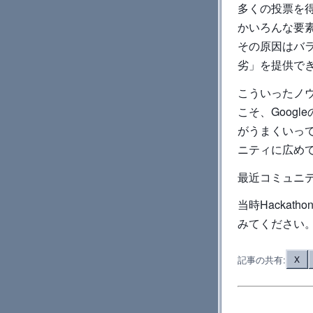
多くの投票を
かいろんな要
その原因はバ
劣」を提供で
こういったノウハウは
こそ、Goog
がうまくいっ
ニティに広め
最近コミュニ
当時Hacka
みてください
記事の共有:
X