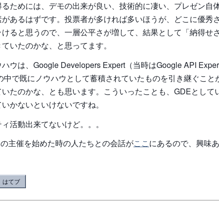
得るためには、デモの出来が良い、技術的に凄い、プレゼン自
素があるはずです。投票者が多ければ多いほうが、どこに優秀
ラけると思うので、一層公平さが増して、結果として「納得せ
きていたのかな、と思ってます。
、Google Developers Expert（当時はGoogle API Ex
leの中で既にノウハウとして蓄積されていたものを引き継ぐこと
ていたのかな、とも思います。こういったことも、GDEとして
ていかないといけないですね。
ティ活動出来てないけど。。。
thonの主催を始めた時の人たちとの会話が
ここ
にあるので、興味
。
はてブ