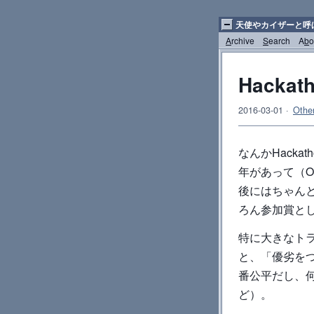
天使やカイザーと呼
A
rchive
S
earch
A
b
o
Hack
2016-03-01
·
Othe
なんかHacka
年があって（O
後にはちゃん
ろん参加賞と
特に大きなト
と、「優劣を
番公平だし、何
ど）。