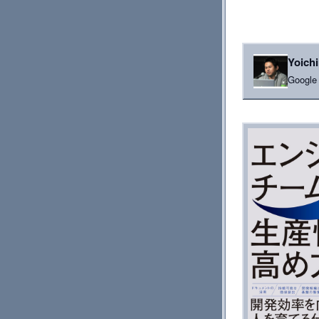
Yoich
Goog