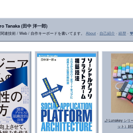
iro Tanaka (田中 洋一郎)
le 関連技術 / Web / 自作キーボードを書いてます。
About
·
自己紹介
·
経歴
·

🌙 Lunakey
ット）好