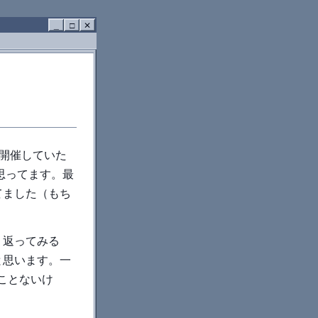
_
□
✕
nを開催していた
と思ってます。最
てました（もち
り返ってみる
と思います。一
ことないけ