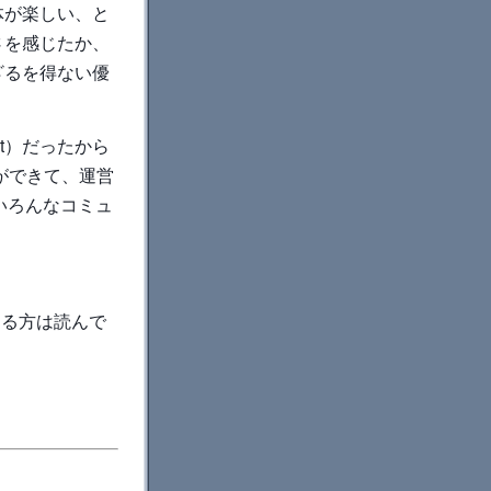
体が楽しい、と
さを感じたか、
ざるを得ない優
pert）だったから
ができて、運営
いろんなコミュ
ある方は読んで