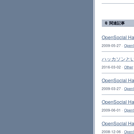
📎 関連記事
OpenSocial
2009-05-27
·
OpenS
ハッカソンと
2016-03-02
·
Other
OpenSocial 
2009-03-27
·
OpenS
OpenSocia
2009-06-01
·
OpenS
OpenSocial 
2008-12-06
·
OpenS