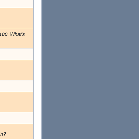
100. What's
in?