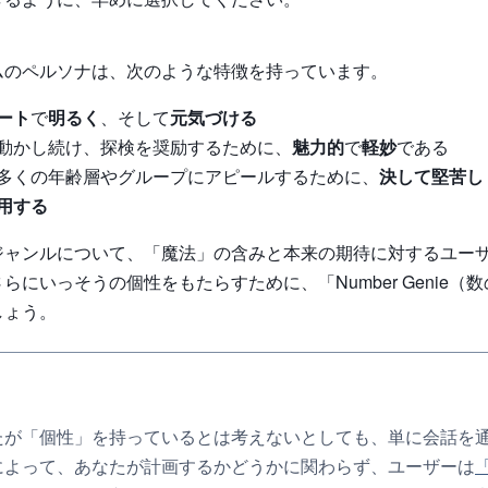
ムのペルソナは、次のような特徴を持っています。
ート
で
明るく
、そして
元気づける
動かし続け、探検を奨励するために、
魅力的
で
軽妙
である
多くの年齢層やグループにアピールするために、
決して堅苦し
用する
ジャンルについて、「魔法」の含みと本来の期待に対するユー
らにいっそうの個性をもたらすために、「Number Genie（
しょう。
たが「個性」を持っているとは考えないとしても、単に会話を
によって、あなたが計画するかどうかに関わらず、ユーザーは