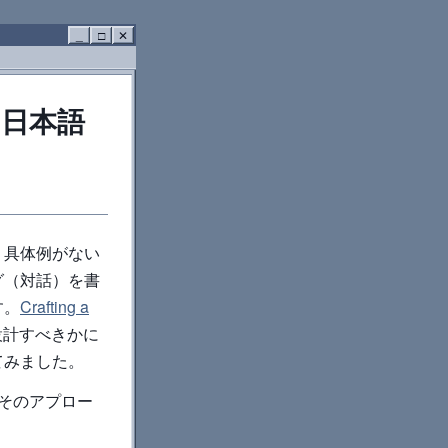
_
□
✕
h"を日本語
、具体例がない
グ（対話）を書
す。
Crafting a
設計すべきかに
てみました。
か、そのアプロー