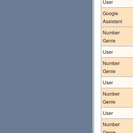
User
Google
Assistant
Number
Genie
User
Number
Genie
User
Number
Genie
User
Number
Genie