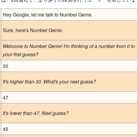
Hey Google, let me talk to Number Genie.
Sure, here's Number Genie.
Welcome to Number Genie! I'm thinking of a number from 0 to 
your first guess?
30
It's higher than 30. What's your next guess?
47
It's lower than 47. Next guess?
45