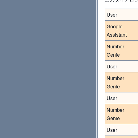
User
Google
Assistant
Number
Genie
User
Number
Genie
User
Number
Genie
User