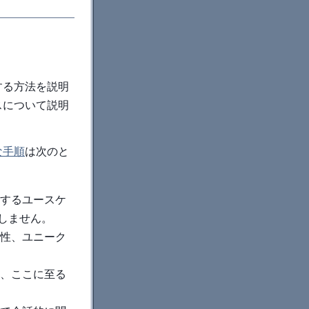
する方法を説明
スについて説明
な手順
は次のと
するユースケ
しません。
性、ユニーク
、ここに至る