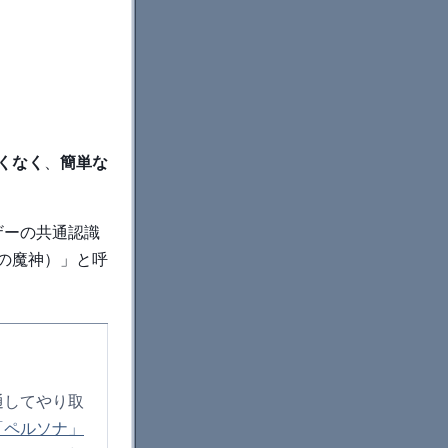
くなく
、
簡単な
ザーの共通認識
数の魔神）」と呼
通してやり取
「ペルソナ」