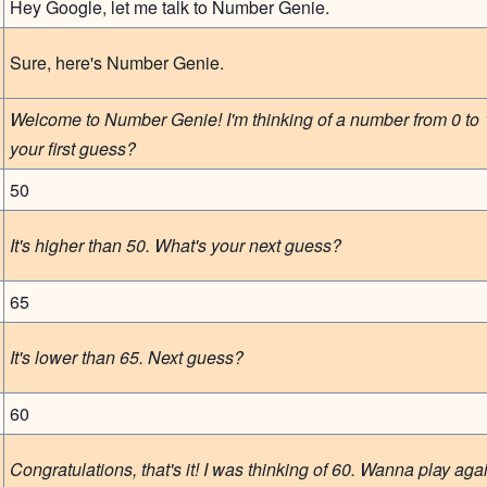
Hey Google, let me talk to Number Genie.
Sure, here's Number Genie.
Welcome to Number Genie! I'm thinking of a number from 0 to 
your first guess?
50
It's higher than 50. What's your next guess?
65
It's lower than 65. Next guess?
60
Congratulations, that's it! I was thinking of 60. Wanna play aga