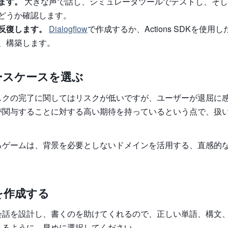
ます。
大きな声で話し、シミュレータツールでテストし、そし
どうか確認します。
反復します。
Dialogflow
で作成するか、Actions SDKを使用
、構築します。
ースケースを選ぶ
スクの完了に関してはリスクが低いですが、ユーザーが退屈に
Iが関与することに対する高い期待を持っているという点で、扱
るゲームは、背景を必要としないドメインを活用する、直感的
を作成する
会話を設計し、書くのを助けてくれるので、正しい単語、構文
きるように、早めに選択してください。