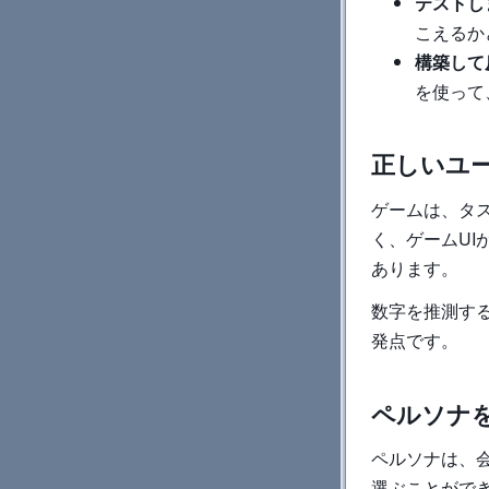
テストし
こえるか
構築して
を使って
正しいユ
ゲームは、タ
く、ゲームU
あります。
数字を推測す
発点です。
ペルソナ
ペルソナは、
選ぶことがで