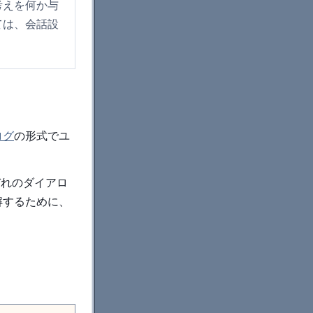
考えを何か与
ては、会話設
ログ
の形式でユ
ぞれのダイアロ
解するために、