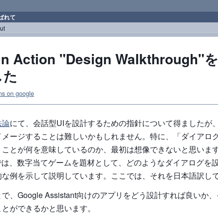
ばれて
ut
 in Action "Design Walkthroug
した
ns on google
法論
にて、会話型UIを設計するための指針について得ましたが
イメージすることは難しいかもしれません。特に、「ダイアロ
うことが何を意味しているのか、最初は想像できないと思いま
では、数字当てゲームを題材として、どのようなダイアログを
的な例を示して説明しています。ここでは、それを日本語訳し
、Google Assistant向けのアプリをどう設計すれば良い
ことができるかと思います。