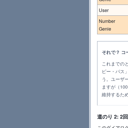
User
Number
Genie
それで？ 
これまでの
ピー・パス
う。ユーザ
ますが（1
維持するた
道のり 2: 
このダイアロ