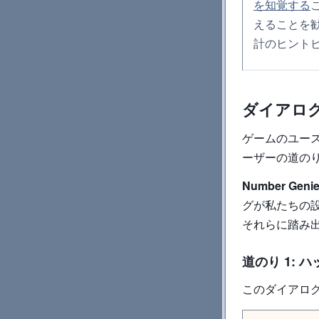
を知覚する
えることを
計のヒント
ダイアロ
ゲームのユー
ーザーの道の
Number Geni
グが私たちの
それらに踏み
道のり 1: 
このダイアロ