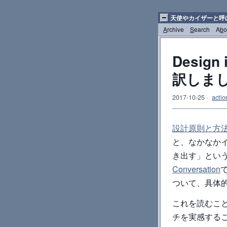
天使やカイザーと呼
A
rchive
S
earch
A
b
o
Design
訳しま
2017-10-25
·
actio
設計原則と方
と、なかなか
き出す」とい
Conversation
ついて、具体
これを読むことで
チを実感する