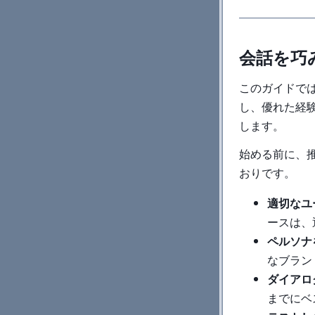
会話を巧
このガイドで
し、優れた経
します。
始める前に、
おりです。
適切なユ
ースは、
ペルソナ
なブラン
ダイアロ
までにベ