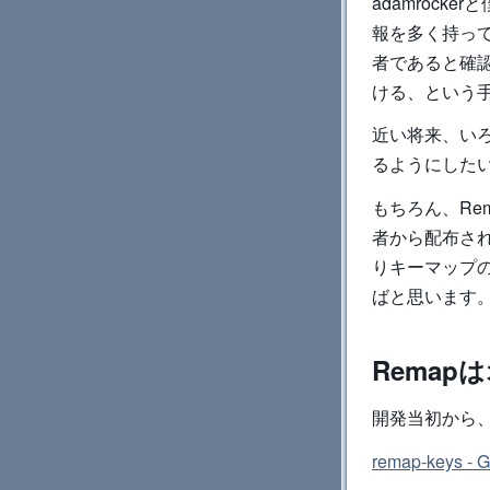
adamroc
報を多く持っ
者であると確
ける、という
近い将来、い
るようにした
もちろん、Re
者から配布され
りキーマップ
ばと思います
Rema
開発当初から、
remap-keys - G