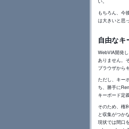
い。
もちろん、今後
は大きいと思
自由なキ
WebVIA開
ありません。そ
ブラウザから
ただし、キー
ち、勝手にRe
キーボード定義
そのため、権
と収集がつか
現状では間口を