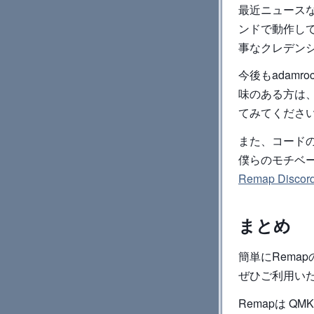
最近ニュース
ンドで動作し
事なクレデン
今後もadam
味のある方は
てみてください。
また、コード
僕らのモチベーシ
Remap Disco
まとめ
簡単にRema
ぜひご利用い
Remapは Q