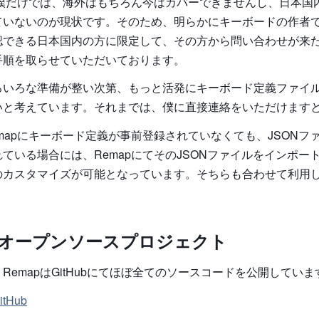
kerと僕だけでは、海外はもちろん今はカバーできませんし、日本
ていないのが現状です。そのため、明らかにキーボードの作者
認できる日本国内の方に限定して、その方から問い合わせが来
手順を取らせていただいております。
ろいろな準備が整い次第、もっと活発にキーボード定義ファイ
いと考えています。それまでは、僕に直接連絡をいただけます
mapにキーボード定義が事前登録されていなくても、JSONフ
ている場合には、RemapにてそのJSONファイルをインポー
のカスタマイズが可能となっています。そちらも合わせて利用
。
pはオープンソースプロジェクト
RemapはGitHubにてほぼ全てのソースコードを公開していま
itHub