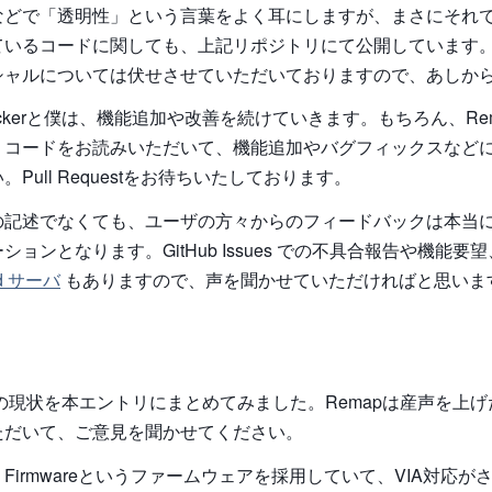
などで「透明性」という言葉をよく耳にしますが、まさにそれ
ているコードに関しても、上記リポジトリにて公開しています
シャルについては伏せさせていただいておりますので、あしか
rockerと僕は、機能追加や改善を続けていきます。もちろん、Re
、コードをお読みいただいて、機能追加やバグフィックスなど
Pull Requestをお待ちいたしております。
の記述でなくても、ユーザの方々からのフィードバックは本当
ョンとなります。GitHub Issues での不具合報告や機能要
rd サーバ
もありますので、声を聞かせていただければと思いま
pの現状を本エントリにまとめてみました。Remapは産声を上
ただいて、ご意見を聞かせてください。
MK Firmwareというファームウェアを採用していて、VIA対応