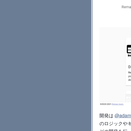
開発は
@adamr
のロジックや