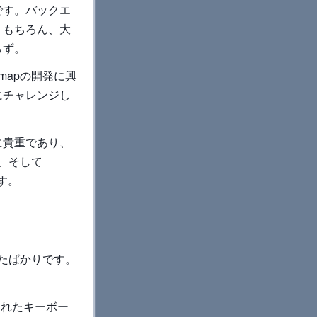
です。バックエ
。もちろん、大
らず。
mapの開発に興
にチャレンジし
に貴重であり、
望、そして
す。
げたばかりです。
がされたキーボー