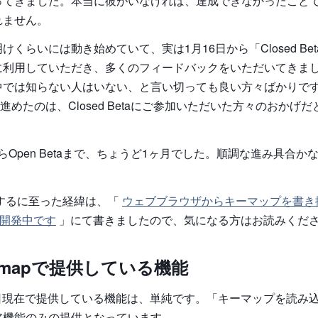
ってきました。本当に彼がいなければ、達成できなかったこと
れません。
けくらいには動き始めていて、実は1月16日から「Closed Be
に利用していただき、多くのフィードバックをいただいてきま
中では知らない人はいない、と言い切っても良い方々ばかりで
taに進めたのは、Closed Betaにご参加いただいた方々のおかげ
etaからOpen Betaまで、ちょうど1ヶ月でした。順調な進み具合
発するに至った経緯は、「
ウェブブラウザからキーマップを書き
を開発中です
」にて書きましたので、気になる方はお読みくだ
emapで提供している機能
17日現在で提供している機能は、単純です。「キーマップを読み
ア機能のみの提供となっています。