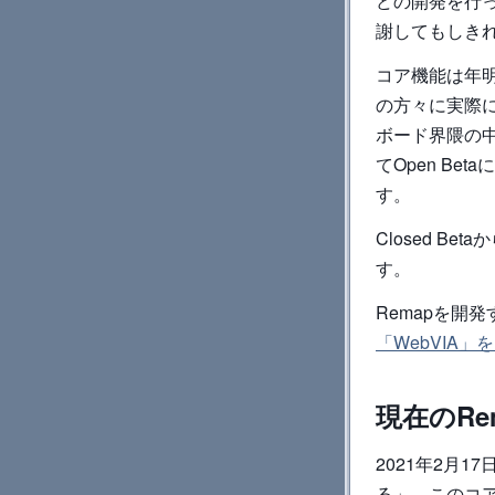
どの開発を行
謝してもしき
コア機能は年明
の方々に実際
ボード界隈の
てOpen Be
す。
Closed B
す。
Remapを開
「WebVIA」
現在のR
2021年2月
る」。このコ