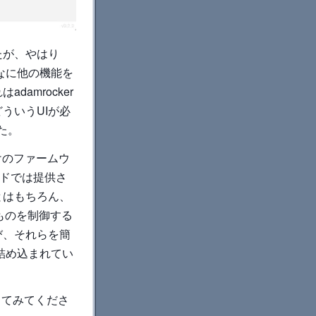
たが、やはり
なに他の機能を
amrocker
ういうUIが必
た。
向けのファームウ
ードでは提供さ
とはもちろん、
のものを制御する
び、それらを簡
詰め込まれてい
してみてくださ