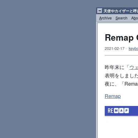
天使やカイザーと呼
A
rchive
S
earch
A
b
o
Remap
2021-02-17
·
keyb
昨年末に「
ウ
表明をしました
夜に、「Rema
Remap