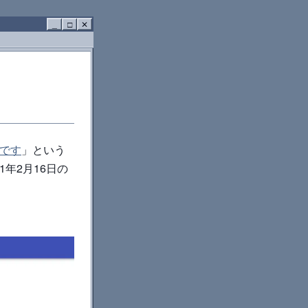
_
□
✕
中です
」という
年2月16日の