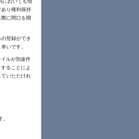
国内においても情
であり権利保持
た際に間口を開
ルの登録ができ
と幸いです。
ァイルが別途作
トすることによ
していただけれ
す。