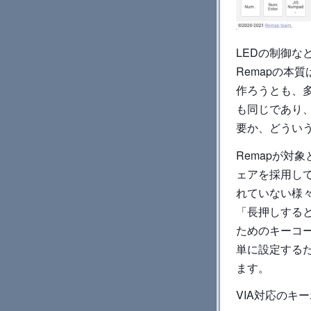
LEDの制御
Remapの本
作ろうとも、多
も同じであり
要か、どうい
Remapが対
ェアを採用して
れていない様
「長押しすると
ためのキーコ
単に設定するた
ます。
VIA対応のキ