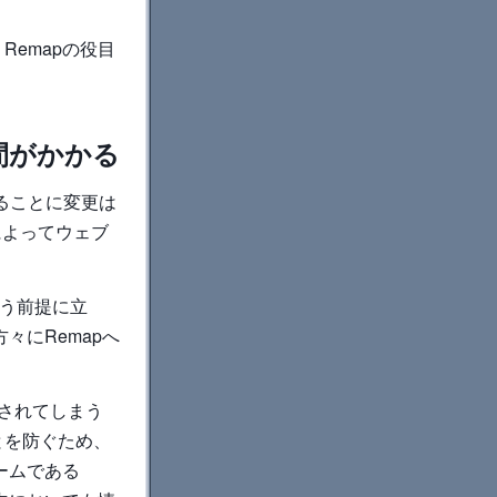
emapの役目
間がかかる
あることに変更は
によってウェブ
いう前提に立
々にRemapへ
されてしまう
とを防ぐため、
ームである