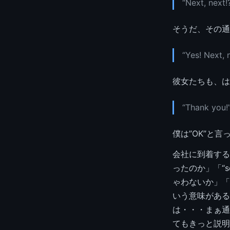
“Next, next!
そうだ、その通
“Yes! Next, 
彼女たちも、は
“Thank you!
僕は”OK”と
会社に到着するま
ったのか」「“s
ゃわないか」「“
いう意味があるみ
は・・・まぁ通
てもきっと説明