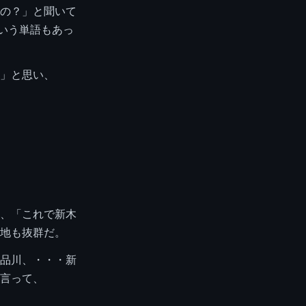
の？」と聞いて
という単語もあっ
」と思い、
、「これで新木
地も抜群だ。
品川、・・・新
言って、