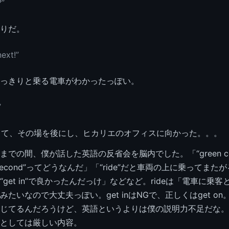
?”
りだ。
next!”
っきりと乗る電車がわかったっぽい。
”
言って、その場を後にし、ヒカリエのオフィスに向かった。。。
での間、僕が話した英語の反省会を脳内でした。「“green colo
econd”ってどうなんだ」「“ride”だと車両の上に乗ってまた
get in”で良かったんだっけ」などなど。rideは「電車に乗
たいなので大丈夫っぽい。get inはNGで、正しくはget on
じてるんだろうけど、英語というよりは僕の説明力不足だな。
としては厳しい内容。