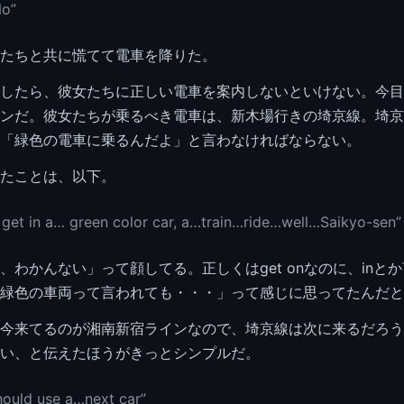
No”
たちと共に慌てて電車を降りた。
したら、彼女たちに正しい電車を案内しないといけない。今目
ンだ。彼女たちが乗るべき電車は、新木場行きの埼京線。埼京
「緑色の電車に乗るんだよ」と言わなければならない。
たことは、以下。
 get in a… green color car, a…train…ride…well…Saikyo-sen”
、わかんない」って顔してる。正しくはget onなのに、inと
緑色の車両って言われても・・・」って感じに思ってたんだと
今来てるのが湘南新宿ラインなので、埼京線は次に来るだろう
い、と伝えたほうがきっとシンプルだ。
hould use a…next car”