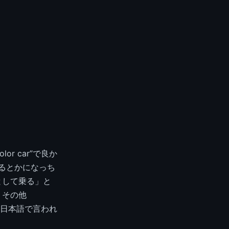
r car”で良か
がるとかになっち
客として乗る」と
。その他
日本語で言われ