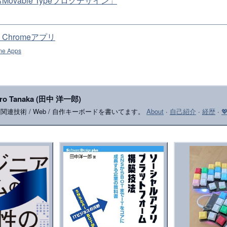
ovable Typeブログデザイン」
Chromeアプリ
me Apps
iro Tanaka (田中 洋一郎)
le 関連技術 / Web / 自作キーボードを書いてます。
About
·
自己紹介
·
経歴
·
