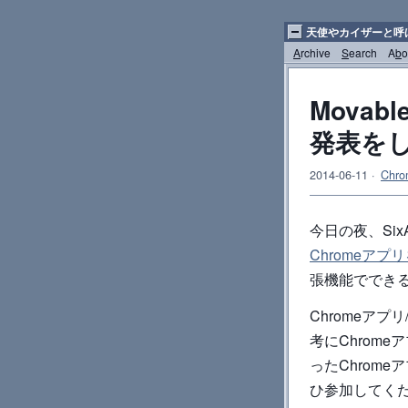
天使やカイザーと呼
A
rchive
S
earch
A
b
o
Movabl
発表を
2014-06-11
·
Chro
今日の夜、Six
Chromeアプ
張機能ででき
Chromeア
考にChrome
ったChrom
ひ参加してく