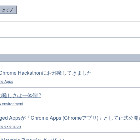
はてブ
e+Chrome Hackathonにお邪魔してきました
me Apps
ypeの難しさは一体何!?
 environment
ckaged Appsが「Chrome Apps (Chromeアプリ)」として正式
e extension