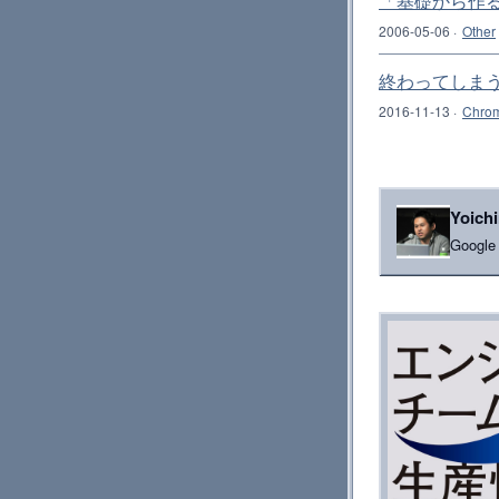
「基礎から作るM
2006-05-06
·
Other
終わってしまう
2016-11-13
·
Chro
Yoich
Goog