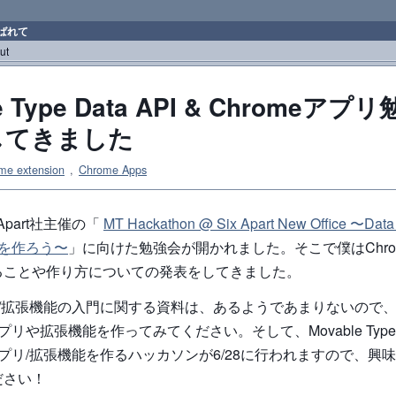
ばれて
ut
e Type Data API & Chromeア
してきました
me extension
,
Chrome Apps
Apart社主催の「
MT Hackathon @ Six Apart New Office 〜Data
リを作ろう〜
」に向けた勉強会が開かれました。そこで僕はChro
ることや作り方についての発表をしてきました。
プリ/拡張機能の入門に関する資料は、あるようであまりないので
アプリや拡張機能を作ってみてください。そして、Movable Type D
eアプリ/拡張機能を作るハッカソンが6/28に行われますので、興
ださい！