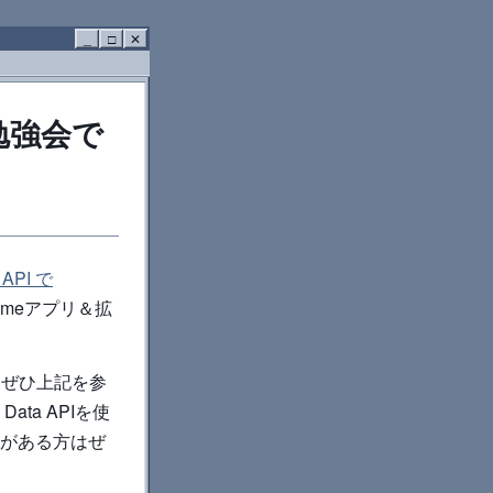
_
□
✕
プリ勉強会で
 API で
meアプリ＆拡
、ぜひ上記を参
ata APIを使
味がある方はぜ