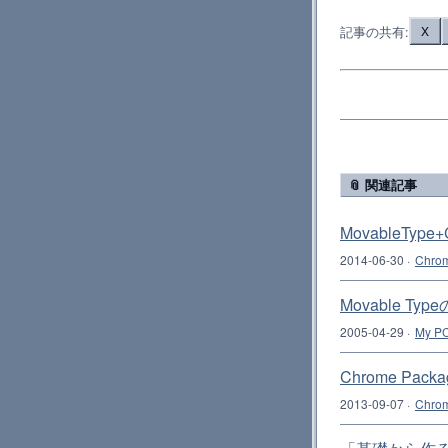
記事の共有:
X
📎 関連記事
MovableTyp
2014-06-30
·
Chro
Movable T
2005-04-29
·
My PC
Chrome Pa
2013-09-07
·
Chrom