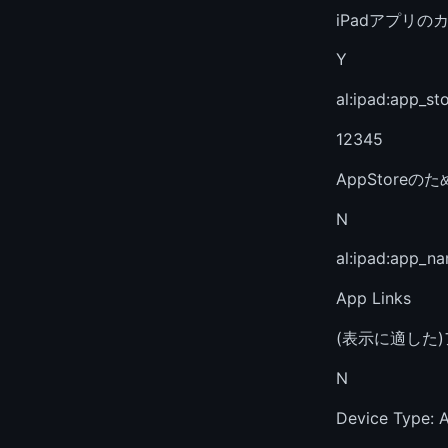
iPadアプリ
Y
al:ipad:app_st
12345
AppStoreの
N
al:ipad:app_n
App Links
(表示に適した
N
Device Type: 