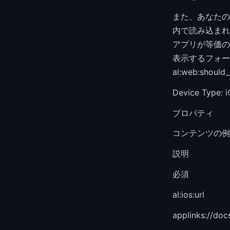
また、あなたの
内で読み込まれ
アプリが等価の
表示するフォー
al:web:sho
Device Type: 
プロパティ
コンテンツの例
説明
必須
al:ios:url
applinks://doc