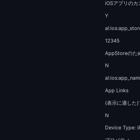
iOSアプリの
Y
al:ios:app_stor
12345
AppStoreの
N
al:ios:app_na
App Links
(表示に適した
N
Device Type: 