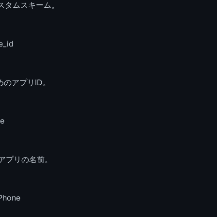
カスタムスキーム。
e_id
ためのアプリID。
me
)アプリの名前。
iPhone