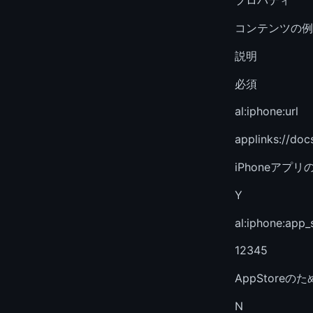
プロパティ
コンテンツの例
説明
必須
al:iphone:url
applinks://doc
iPhoneアプ
Y
al:iphone:app_
12345
AppStoreの
N