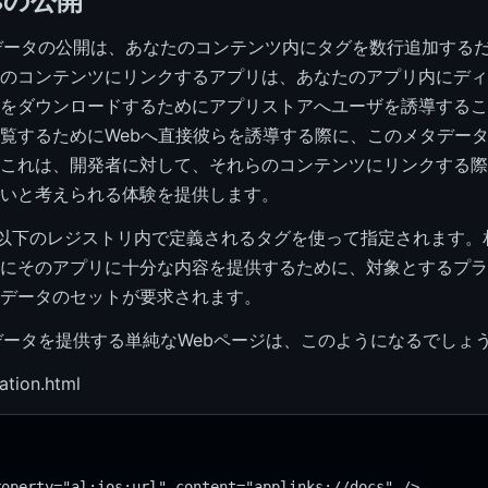
ksの公開
kメタデータの公開は、あなたのコンテンツ内にタグを数行追加する
のコンテンツにリンクするアプリは、あなたのアプリ内にディ
をダウンロードするためにアプリストアへユーザを誘導するこ
覧するためにWebへ直接彼らを誘導する際に、このメタデー
これは、開発者に対して、それらのコンテンツにリンクする際
いと考えられる体験を提供します。
ksは、以下のレジストリ内で定義されるタグを使って指定されます
にそのアプリに十分な内容を提供するために、対象とするプラ
データのセットが要求されます。
メタデータを提供する単純なWebページは、このようになるでしょう
ation.html
roperty="al:ios:url" content="applinks://docs" />