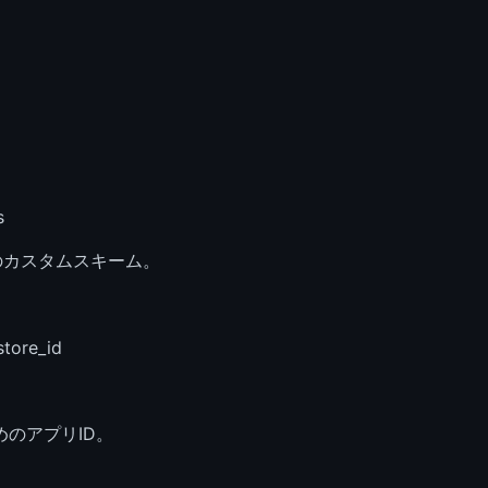
s
リのカスタムスキーム。
store_id
ためのアプリID。