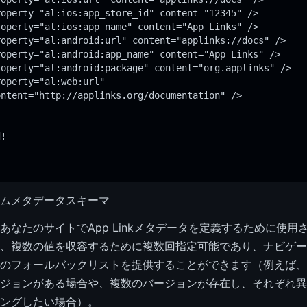
roperty="al:ios:app_store_id" content="12345" />
roperty="al:ios:app_name" content="App Links" />
roperty="al:android:url" content="applinks://docs" />
roperty="al:android:app_name" content="App Links" />
roperty="al:android:package" content="org.applinks" />
roperty="al:web:url"
ontent="http://applinks.org/documentation" />
d!
ムメタデータスキーマ
あなたのサイトでApp Linkメタデータを定義するために使用
、複数の値を収容するために複数回指定可能であり、ナビゲー
のフォールバックリストを提供することができます（例えば、
ジョンがある場合や、複数のバージョンが存在し、それぞれ異
ングしたい場合）。