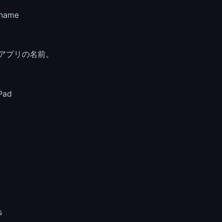
_name
)アプリの名前。
Pad
s