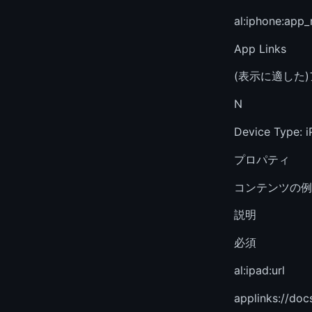
al:iphone:app
App Links
(表示に適した
N
Device Type: i
プロパティ
コンテンツの例
説明
必須
al:ipad:url
applinks://doc