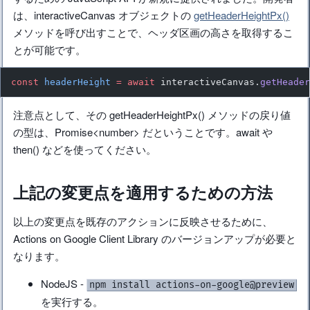
は、interactiveCanvas オブジェクトの
getHeaderHeightPx()
メソッドを呼び出すことで、ヘッダ区画の高さを取得するこ
とが可能です。
const
 headerHeight
 =
 await
 interactiveCanvas.
getHeade
注意点として、その getHeaderHeightPx() メソッドの戻り値
の型は、Promise<number> だということです。await や
then() などを使ってください。
上記の変更点を適用するための方法
以上の変更点を既存のアクションに反映させるために、
Actions on Google Client Library のバージョンアップが必要と
なります。
NodeJS -
npm install actions-on-google@preview
を実行する。