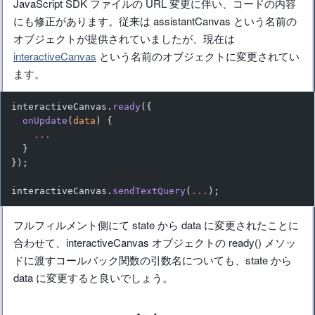
JavaScript SDK ファイルの URL 変更に伴い、コードの内容
にも修正があります。従来は assistantCanvas という名前の
オブジェクトが提供されていましたが、現在は
interactiveCanvas
という名前のオブジェクトに変更されてい
ます。
interactiveCanvas.
ready
({
  onUpdate
(
data
) {
    ...
  }
});
interactiveCanvas.
sendTextQuery
(
...
);
フルフィルメント側にて state から data に変更されたことに
合わせて、interactiveCanvas オブジェクトの ready() メソッ
ドに渡すコールバック関数の引数名についても、state から
data に変更すると良いでしょう。