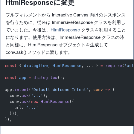
HtmlResponseに変更
フルフィルメントから Interactive Canvas 向けのレスポンス
を行うために、従来は ImmersiveResponse クラスを利用し
ていました。今後は、
HtmlResponse
クラスを利用すること
になります。使用方法は、ImmersiveResponse クラスの時
と同様に、HtmlResponse オブジェクトを生成して
conv.ask() メソッドに渡します。
const
 { 
dialogflow
, 
HtmlResponse
, ... } 
=
 require
(
'ac
const
 app
 =
 dialogflow
();
app.
intent
(
'Default Welcome Intent'
, 
conv
 =>
 {
  conv.
ask
(
'...'
);
  conv.
ask
(
new
 HtmlResponse
({
    url: 
'...'
  }));
});