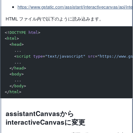
https://www.gstatic.com/assistant/interactivecanvas/api/int
HTML ファイル内で以下のように読み込みます。
<!
DOCTYPE
 html
>
<
html
>
  <
head
>
    ...
    <
script
 type
=
"text/javascript"
 src
=
"https://www.g
    ...
  </
head
>
  <
body
>
    ...
  </
body
>
</
html
>
assistantCanvasから
interactiveCanvasに変更