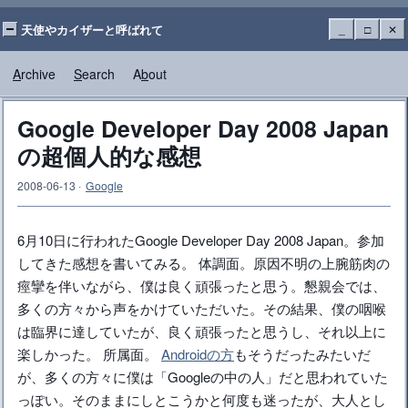
天使やカイザーと呼ばれて
_
□
✕
A
rchive
S
earch
A
b
out
Google Developer Day 2008 Japan
の超個人的な感想
2008-06-13
·
Google
6月10日に行われたGoogle Developer Day 2008 Japan。参加
してきた感想を書いてみる。 体調面。原因不明の上腕筋肉の
痙攣を伴いながら、僕は良く頑張ったと思う。懇親会では、
多くの方々から声をかけていただいた。その結果、僕の咽喉
は臨界に達していたが、良く頑張ったと思うし、それ以上に
楽しかった。 所属面。
Androidの方
もそうだったみたいだ
が、多くの方々に僕は「Googleの中の人」だと思われていた
っぽい。そのままにしとこうかと何度も迷ったが、大人とし