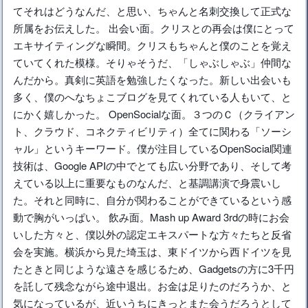
てそれはどうなんだ、と思い、ちゃんと名刺交換して正式な
所属をお伝えした。 出会い面。クリスとの再会は僕にとって
エキサイティングな瞬間。クリスもちゃんと僕のことを覚え
ていてくれた模様。そりゃそうだ、「しゃぶしゃぶ」仲間な
んだから。真剣に英語を勉強したくなった。新しい出会いも
多く、僕のへなちょこブログを見てくれている人もいて、と
にかく嬉しかった。 OpenSocialな面。３つのＣ（クライアン
ト、クラウド、コネクティビリティ）全てに関わる「ソーシ
ャル」というキーワード。僕が注目しているOpenSocial関連
技術は、Google APIの中でとても広い分野であり、そして考
えている以上に重要なものなんだ、と基調講演で身震いし
た。それと同時に、自分が関わることができているという感
動で胸がいっぱい。 飲み面。Mash up Award 3rdの時にお会
いした方々と、僕以外の認定エキスパートな方々たちと反省
会を実施。横浜から見た埼玉は、東ドイツから西ドイツを見
たときと同じような遠さを感じるため、Gadgetsの方に3千円
を託して残念ながら途中退出。お金は足りたのだろうか、と
気になっているが、近いうちにきっとまた会うだろうとして