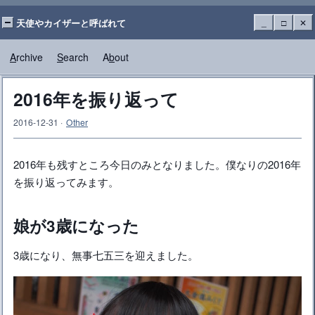
天使やカイザーと呼ばれて
_
□
✕
A
rchive
S
earch
A
b
out
2016年を振り返って
2016-12-31
·
Other
2016年も残すところ今日のみとなりました。僕なりの2016年
を振り返ってみます。
娘が3歳になった
3歳になり、無事七五三を迎えました。