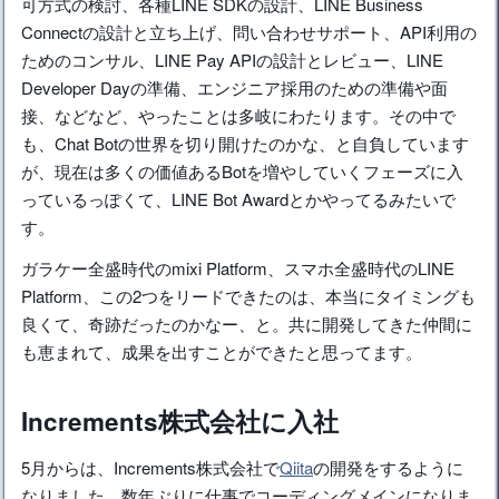
可方式の検討、各種LINE SDKの設計、LINE Business
Connectの設計と立ち上げ、問い合わせサポート、API利用の
ためのコンサル、LINE Pay APIの設計とレビュー、LINE
Developer Dayの準備、エンジニア採用のための準備や面
接、などなど、やったことは多岐にわたります。その中で
も、Chat Botの世界を切り開けたのかな、と自負しています
が、現在は多くの価値あるBotを増やしていくフェーズに入
っているっぽくて、LINE Bot Awardとかやってるみたいで
す。
ガラケー全盛時代のmixi Platform、スマホ全盛時代のLINE
Platform、この2つをリードできたのは、本当にタイミングも
良くて、奇跡だったのかなー、と。共に開発してきた仲間に
も恵まれて、成果を出すことができたと思ってます。
Increments株式会社に入社
5月からは、Increments株式会社で
Qiita
の開発をするように
なりました。数年ぶりに仕事でコーディングメインになりま