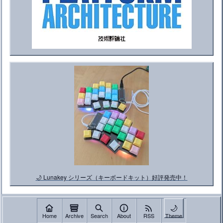
🌙 Lunakey シリーズ（キーボードキット）好評発売中！
🌙
Home
Archive
Search
About
RSS
Theme