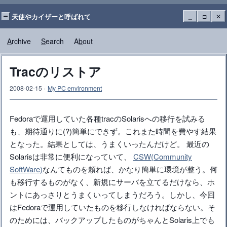
天使やカイザーと呼ばれて
_
□
✕
A
rchive
S
earch
A
b
out
Tracのリストア
2008-02-15
·
My PC environment
Fedoraで運用していた各種tracのSolarisへの移行を試みる
も、期待通りに(?)簡単にできず。これまた時間を費やす結果
となった。結果としては、うまくいったんだけど。 最近の
Solarisは非常に便利になっていて、
CSW(Community
SoftWare)
なんてものを頼れば、かなり簡単に環境が整う。何
も移行するものがなく、新規にサーバを立てるだけなら、ホ
ントにあっさりとうまくいってしまうだろう。しかし、今回
はFedoraで運用していたものを移行しなければならない。そ
のためには、バックアップしたものがちゃんとSolaris上でも