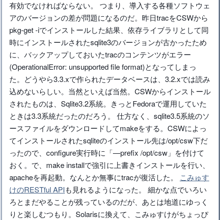
有効でなければならない。 つまり、導入する各種ソフトウェ
アのバージョンの差が問題になるのだ。昨日tracをCSWから
pkg-get -iでインストールした結果、依存ライブラリとして同
時にインストールされたsqlite3のバージョンが古かったため
に、バックアップしておいたtracのコンテンツがエラー
(OperationalError: unsupported file format)となってしまっ
た。どうやら3.3.xで作られたデータベースは、3.2.xでは読み
込めないらしい。当然といえば当然。CSWからインストール
されたものは、Sqlite3.2系統。きっとFedoraで運用していた
ときは3.3系統だったのだろう。 仕方なく、sqlite3.5系統のソ
ースファイルをダウンロードしてmakeをする。CSWによっ
てインストールされたsqliteのインストール先は/opt/csw下だ
ったので、configure実行時に「—prefix /opt/csw」を付けて
おく。で、make installで強引に上書きインストールを行い、
apacheを再起動。なんとか無事にtracが復活した。
こみゅす
けのRESTful API
も見れるようになった。 細かな点でいろい
ろとまだやることが残っているのだが、あとは地道にゆっく
りと楽しむつもり。Solarisに換えて、こみゅすけがちょっぴ