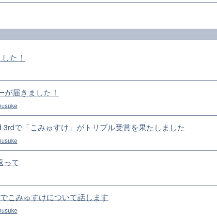
ました！
カーが届きました！
usuke
Award 3rdで「こみゅすけ」がトリプル受賞を果たしました
usuke
返って
 Daysでこみゅすけについて話します
usuke