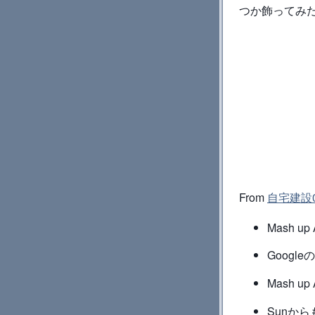
つか飾ってみ
From
自宅建設0
Mash u
Googl
Mash up
Sunから