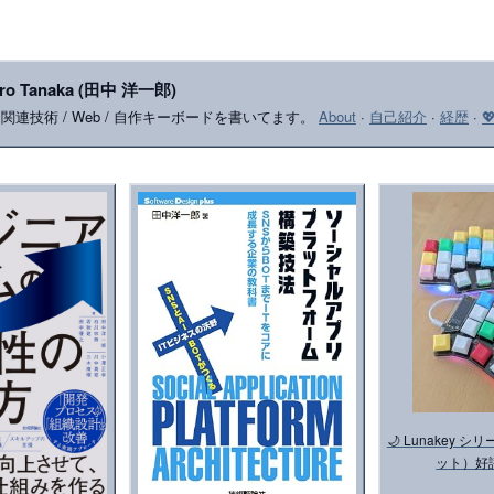
iro Tanaka (田中 洋一郎)
le 関連技術 / Web / 自作キーボードを書いてます。
About
·
自己紹介
·
経歴
·

🌙 Lunakey
ット）好