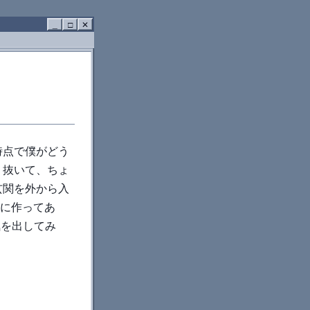
_
□
✕
時点で僕がどう
り抜いて、ちょ
玄関を外から入
所に作ってあ
気を出してみ