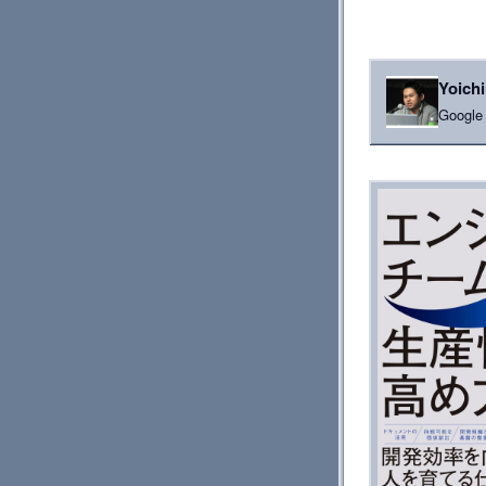
Yoich
Goog