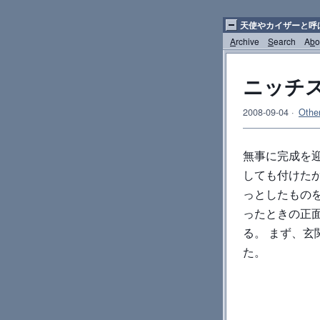
天使やカイザーと呼
A
rchive
S
earch
A
b
o
ニッチ
2008-09-04
·
Othe
無事に完成を
しても付けた
っとしたもの
ったときの正
る。 まず、
た。