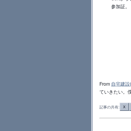
参加証。
From
自宅建設0
ていきたい。
記事の共有:
X