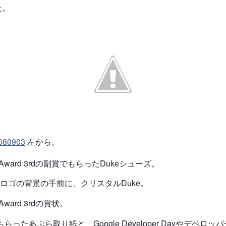
た。
80903
左から、
p Award 3rdの副賞でもらったDukeシューズ。
eのロゴの背景の手前に、クリスタルDuke。
 Award 3rdの賞状。
もらったあぶら取り紙と、Google Developer Dayやデベロ