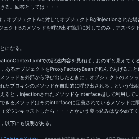
きる。回答としては・・・
OPでは，オブジェクトAに対してオブジェクトBがInjectionされ
ジェクトBのメソッドを呼び出す箇所に対してのみ，アスペク
とになる。
icationContext.xmlでの記述内容を見れば，おのずと見えて
OPは，あるオブジェクトをProxyFactoryBeanで包んであげる
メソッドを外部から呼び出したときに，オブジェクトのメソッ
れたプロキシのメソッドが自動的に呼び出される，という仕組
ると，Injectionされたメソッドをinterface越しで利用し
できるメソッドはそのinterfaceに定義されているメソッドに
（ダウンキャストしたら・・・とかいう突っ込みはなやめてく
，以下にも説明がある。