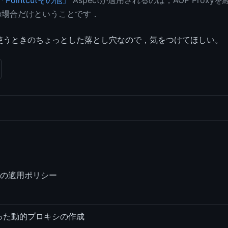
d 「Pointcutその他」
Aspectが適用されるのは，AOP Proxy
の場合だけということです．
AOPを使うときのちょっとした落とし穴なので，気をつけてほしい。
Pの適用ポリシー
tを使った動的プロキシの作成