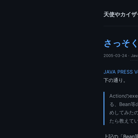
天使やカイザ
さっそ
2005-03-24
·
Jav
JAVA PRESS Vo
下の通り。
Actionのe
る、Bean
めしてみた
たら教えて
上記の「Bea