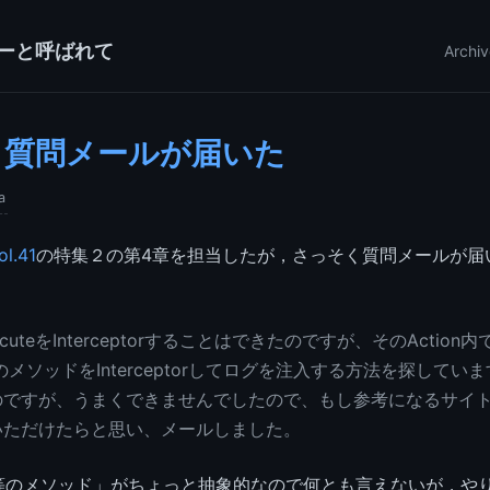
ーと呼ばれて
Archiv
く質問メールが届いた
a
l.41
の特集２の第4章を担当したが，さっそく質問メールが届
xecuteをInterceptorすることはできたのですが、そのActio
等のメソッドをInterceptorしてログを注入する方法を探してい
のですが、うまくできませんでしたので、もし参考になるサイ
いただけたらと思い、メールしました。
n等のメソッド」がちょっと抽象的なので何とも言えないが，や